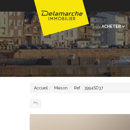
ACHETER
Accueil
Maison
Ref. : 3994SD37