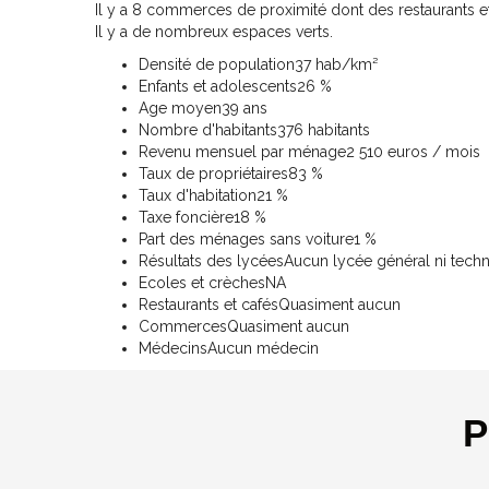
Il y a 8 commerces de proximité dont des restaurants e
Il y a de nombreux espaces verts.
Densité de population
37 hab/km²
Enfants et adolescents
26 %
Age moyen
39 ans
Nombre d'habitants
376 habitants
Revenu mensuel par ménage
2 510 euros / mois
Taux de propriétaires
83 %
Taux d'habitation
21 %
Taxe foncière
18 %
Part des ménages sans voiture
1 %
Résultats des lycées
Aucun lycée général ni tech
Ecoles et crèches
NA
Restaurants et cafés
Quasiment aucun
Commerces
Quasiment aucun
Médecins
Aucun médecin
P