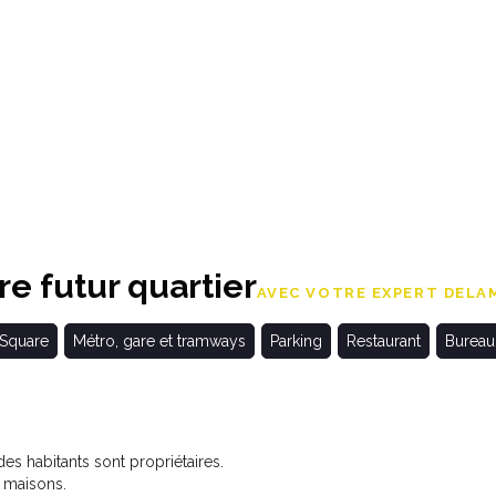
e futur quartier
AVEC VOTRE EXPERT DELAM
 Square
Métro, gare et tramways
Parking
Restaurant
Bureau
s habitants sont propriétaires.
 maisons.