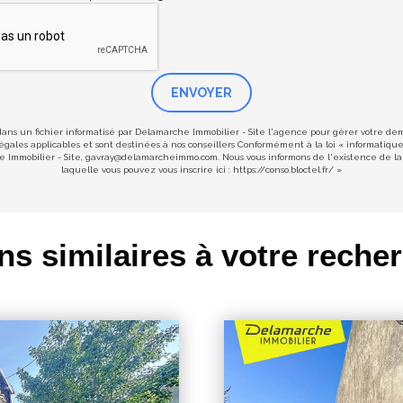
ENVOYER
 dans un fichier informatisé par Delamarche Immobilier - Site l'agence pour gérer votre d
s légales applicables et sont destinées à nos conseillers Conformément à la loi « informatiqu
he Immobilier - Site, gavray@delamarcheimmo.com. Nous vous informons de l'existence de la 
laquelle vous pouvez vous inscrire ici :
https://conso.bloctel.fr/
»
ns similaires à votre reche