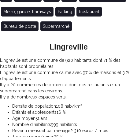
Métro, gare et tramways
Parking
Restaurant
Bureau de poste
Supermarché
Lingreville
Lingreville est une commune de 920 habitants dont 71 % des
habitants sont propriétaires.
Lingreville est une commune calme avec 97 % de maisons et 3 %
d'appartements.
Il y a 20 commerces de proximité dont des restaurants et un
supermarché dans les environs.
Il y a de nombreux espaces verts.
Densité de population
108 hab/km²
Enfants et adolescents
16 %
Age moyen
51 ans
Nombre d'habitants
999 habitants
Revenu mensuel par ménage
2 310 euros / mois
Taux de propriétaires
75 %