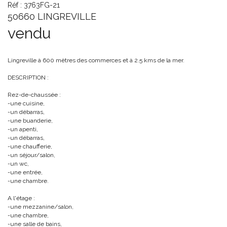
Réf : 3763FG-21
50660 LINGREVILLE
vendu
Lingreville à 600 mètres des commerces et à 2.5 kms de la mer.
DESCRIPTION :
Rez-de-chaussée :
-une cuisine,
-un débarras,
-une buanderie,
-un apenti,
-un débarras,
-une chaufferie,
-un séjour/salon,
-un wc,
-une entrée,
-une chambre.
A l'étage :
-une mezzanine/salon,
-une chambre,
-une salle de bains,