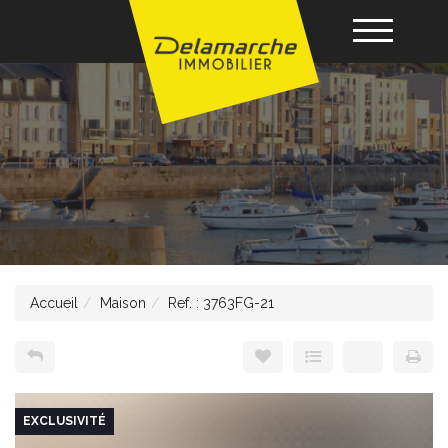
Acheter
Louer
Vendre
Accueil
Maison
Ref. : 3763FG-21
Gérance
Nos agences
EXCLUSIVITÉ