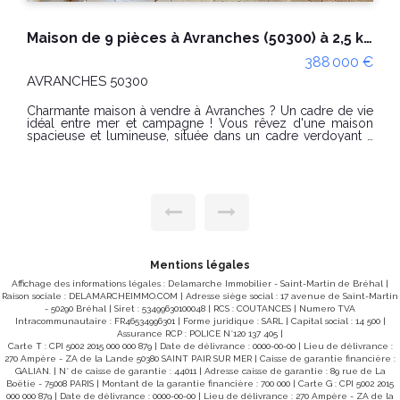
A VENDRE AVRANCHES Maison avec Piscine au Val Saint Pere, 6 pièces et terrain de 2000 m² proche A84 entre Rennes et Caen
295 000 €
Val saint père 50300
DELAMARCHE Immobilier AVRANCHES vous présente en
exclusivité cette maison sur un secteur récherché,
récemment rénovée avec piscine et parc arboré située
dans un environnement calme et verdoyant qui saura vous
séduire par son cadre de vie privilégié et ses prestations de
qualité. Vous profiterez d'un bel espace de vie lumineux, de
plusieurs chambres offrant tout le confort nécessaire pour
une famille, ainsi que d'un extérieur exceptionnel avec
piscine et magnifique parc arboré, idéal pour se détendre
ou recevoir en toute convivialité. DISTRIBUTION : RDC
Entrée ,salon séjour, cuisine équipée , salle d'eau , WC ,
chambre à coucher 1er étage trois chambres , un dressing ,
une salle d'eau SOUS SOL complet avec trois pièces
Mentions légales
séparées dont un garage Les atouts : Maison conviviale
Affichage des informations légales : Delamarche Immobilier - Saint-Martin de Bréhal |
rénovée avec gout Piscine extérieure Système de chauffage
Raison sociale : DELAMARCHEIMMO.COM | Adresse siège social : 17 avenue de Saint-Martin
par Aérothermie récent Poele à bois Parc arboré et
parfaitement entretenu Environnement calme et verdoyant
- 50290 Bréhal | Siret : 53499630100048 | RCS : COUTANCES | Numero TVA
Intracommunautaire : FR46534996301 | Forme juridique : SARL | Capital social : 14 500 |
Proximité des commerces, écoles et axes principaux Une
maison où il fait bon vivre, offrant un cadre de vie rare aux
Assurance RCP : POLICE N°120 137 405 |
Carte T : CPI 5002 2015 000 000 879 | Date de délivrance : 0000-00-00 | Lieu de délivrance :
portes d'Avranches. À découvrir sans tarder ! DPE : CEP (C )
270 Ampère - ZA de la Lande 50380 SAINT PAIR SUR MER | Caisse de garantie financière :
167 kWh/m2 par an GES (C) 6 g CO2/m2/an Estimation
GALIAN. | N° de caisse de garantie : 44011 | Adresse caisse de garantie : 89 rue de La
des coûts annuels d'énergie du logement entre 1810 € et
Boëtie - 75008 PARIS | Montant de la garantie financière : 700 000 | Carte G : CPI 5002 2015
2510 € par an. Prix moyens des énergies indexés sur les
000 000 879 | Date de délivrance : 0000-00-00 | Lieu de délivrance : 270 Ampère - ZA de la
années 2021, 2022, 2023 (abonnements compris) "Les