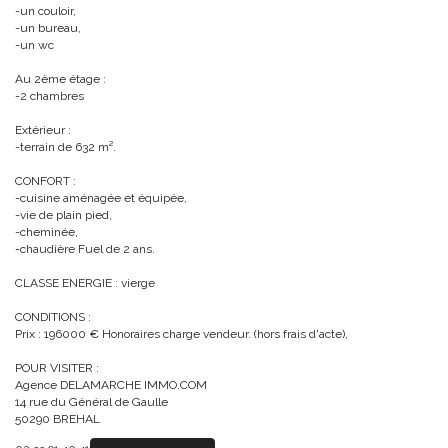
-un couloir,
-un bureau,
-un wc
Au 2ème étage :
-2 chambres
Extérieur :
-terrain de 632 m².
CONFORT :
-cuisine aménagée et équipée,
-vie de plain pied,
-cheminée,
-chaudière Fuel de 2 ans.
CLASSE ENERGIE : vierge
CONDITIONS :
Prix : 196000 € Honoraires charge vendeur. (hors frais d'acte),
POUR VISITER :
Agence DELAMARCHE IMMO.COM
14 rue du Général de Gaulle
50290 BREHAL