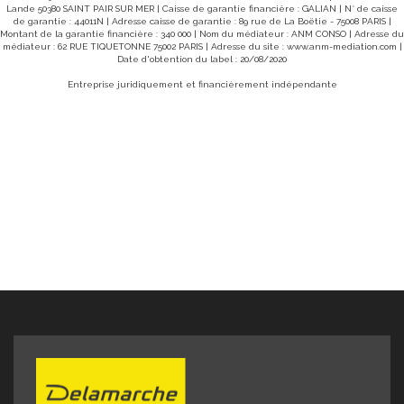
Lande 50380 SAINT PAIR SUR MER | Caisse de garantie financière : GALIAN | N° de caisse
informations sur les risques auxquels ce bien est exposé
de garantie : 44011N | Adresse caisse de garantie : 89 rue de La Boëtie - 75008 PARIS |
sont disponibles sur le site Géorisques :
Montant de la garantie financière : 340 000 | Nom du médiateur : ANM CONSO | Adresse du
www.georisques.gouv.fr" Pour plus de renseignements ou
médiateur : 62 RUE TIQUETONNE 75002 PARIS | Adresse du site :
pour organiser une visite, contactez nous ! Dany Ricoux
www.anm-mediation.com
|
06.51.98.74.96 Delamarche Immobilier AVRANCHES 02. 33.
Date d'obtention du label : 20/08/2020
91.40 .42
Entreprise juridiquement et financièrement indépendante