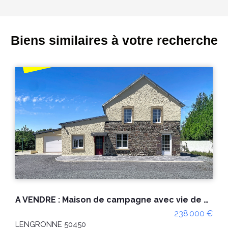
Biens similaires à votre recherche
pagne avec vie de plain pied à Lengronne
A vendre Maison Gavray 4 pièce(s) proche des commodités avec constructible.
 €
273 000 €
GAVRAY SUR SIENNE 50450