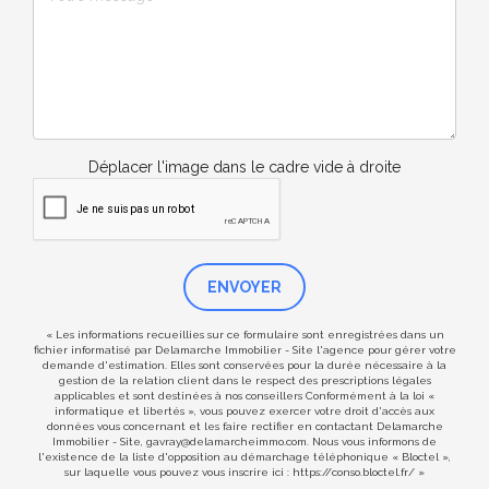
Déplacer l'image dans le cadre vide à droite
ENVOYER
« Les informations recueillies sur ce formulaire sont enregistrées dans un
fichier informatisé par Delamarche Immobilier - Site l'agence pour gérer votre
demande d'estimation. Elles sont conservées pour la durée nécessaire à la
gestion de la relation client dans le respect des prescriptions légales
applicables et sont destinées à nos conseillers Conformément à la loi «
informatique et libertés », vous pouvez exercer votre droit d'accès aux
données vous concernant et les faire rectifier en contactant Delamarche
Immobilier - Site, gavray@delamarcheimmo.com. Nous vous informons de
l'existence de la liste d'opposition au démarchage téléphonique « Bloctel »,
sur laquelle vous pouvez vous inscrire ici :
https://conso.bloctel.fr/
»