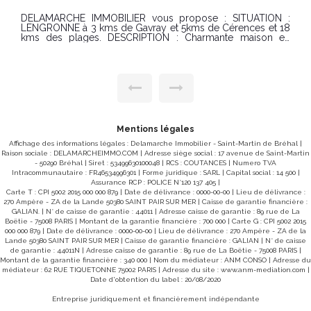
Maison sur sous-sol avec grand terrain de 16 764 m² dont
18
une parti constructible à proximité du bourg de Gavray
Située à proximité des commerces de Gavray, cette maison
d'habitation fonctionnelle et lumineuse construite sur sous-
ur
sol complet offre un beau potentiel sur un vaste terrain de
ine
16 764 m². Description : Rez-de-chaussée Entrée
desservant un couloir central Cuisine avec coin repas
es,
Séjour-salon spacieux avec accès direct à la terrasse Trois
 la
chambres lumineuses Salle d'eau WC indépendant
rte
Terrasse idéale pour profiter des extérieurs Sous-sol total
Garage buanderie cave. Atouts du bien Terrain de plus d'1,6
os
hectare, avec une partie constructible. Sous-sol complet
Mentions légales
vec
offrant de nombreuses possibilités de stockage et
ier
d'aménagement Maison à quelques minutes des
Affichage des informations légales : Delamarche Immobilier - Saint-Martin de Bréhal |
commodités, bien entretenue, habitable de suite avec
Raison sociale : DELAMARCHEIMMO.COM | Adresse siège social : 17 avenue de Saint-Martin
 et
quelques possibilités de mise au goût du jour CLASSE
- 50290 Bréhal | Siret : 53499630100048 | RCS : COUTANCES | Numero TVA
 de
ENERGIE : F (312) - CLASSE CLIMAT : F (79) Montant estimé
Intracommunautaire : FR46534996301 | Forme juridique : SARL | Capital social : 14 500 |
des dépenses annuelles d'énergie pour un usage standard :
Assurance RCP : POLICE N°120 137 405 |
cie
2 819 € et 3 815 €. Date de référence des prix de l'énergie
Carte T : CPI 5002 2015 000 000 879 | Date de délivrance : 0000-00-00 | Lieu de délivrance :
ent
utilisés pour établir cette estimation : 2021-2022-2023.
270 Ampère - ZA de la Lande 50380 SAINT PAIR SUR MER | Caisse de garantie financière :
ant
logement à consommation excessive Les informations sur
GALIAN. | N° de caisse de garantie : 44011 | Adresse caisse de garantie : 89 rue de La
 un
les risques auxquels ce bien est exposé sont disponibles
Boëtie - 75008 PARIS | Montant de la garantie financière : 700 000 | Carte G : CPI 5002 2015
sur le site Géorisques : www.georisques.gouv.fr
000 000 879 | Date de délivrance : 0000-00-00 | Lieu de délivrance : 270 Ampère - ZA de la
CONDITIONS : Prix : 273 000 € Honoraires charge vendeur.
Lande 50380 SAINT PAIR SUR MER | Caisse de garantie financière : GALIAN | N° de caisse
REF 9737SRSR Pour visiter contacter l'agence Delamarche
de garantie : 44011N | Adresse caisse de garantie : 89 rue de La Boëtie - 75008 PARIS |
Immobilier Gavray -Simon Regnault au 06 14 87 59 85.
Montant de la garantie financière : 340 000 | Nom du médiateur : ANM CONSO | Adresse du
tte
médiateur : 62 RUE TIQUETONNE 75002 PARIS | Adresse du site :
www.anm-mediation.com
|
Date d'obtention du label : 20/08/2020
 le
Entreprise juridiquement et financièrement indépendante
MB