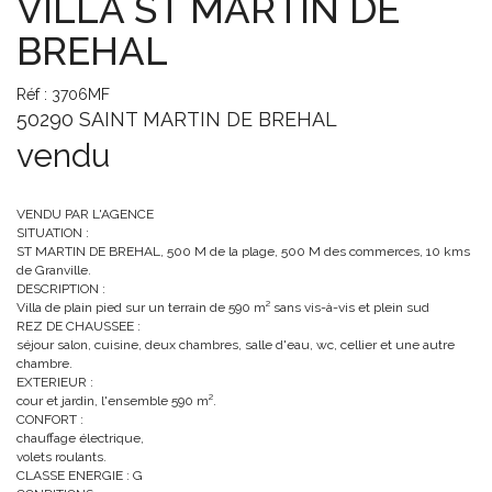
VILLA ST MARTIN DE
BREHAL
Réf : 3706MF
50290 SAINT MARTIN DE BREHAL
vendu
VENDU PAR L'AGENCE
SITUATION :
ST MARTIN DE BREHAL, 500 M de la plage, 500 M des commerces, 10 kms
de Granville.
DESCRIPTION :
Villa de plain pied sur un terrain de 590 m² sans vis-à-vis et plein sud
REZ DE CHAUSSEE :
séjour salon, cuisine, deux chambres, salle d'eau, wc, cellier et une autre
chambre.
EXTERIEUR :
cour et jardin, l'ensemble 590 m².
CONFORT :
chauffage électrique,
volets roulants.
CLASSE ENERGIE : G