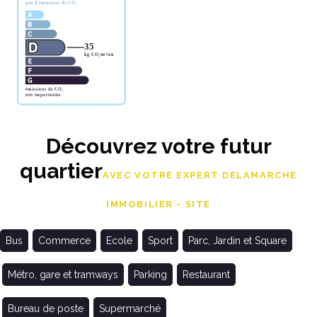
Découvrez votre futur
quartier
AVEC VOTRE EXPERT DELAMARCHE
IMMOBILIER - SITE
Bus
Commerce
Ecole
Sport
Parc, Jardin et Square
Métro, gare et tramways
Parking
Restaurant
Bureau de poste
Supermarché