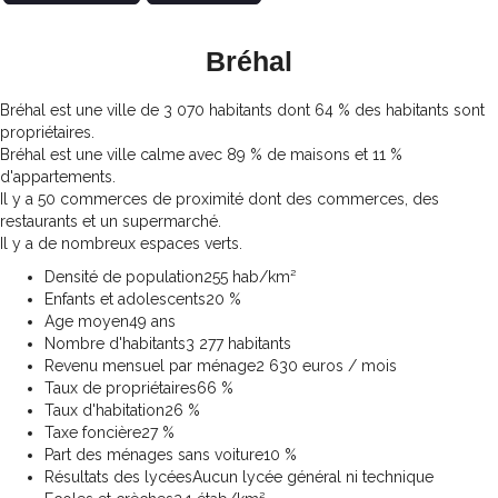
Bréhal
Bréhal est une ville de 3 070 habitants dont 64 % des habitants sont
propriétaires.
Bréhal est une ville calme avec 89 % de maisons et 11 %
d'appartements.
Il y a 50 commerces de proximité dont des commerces, des
restaurants et un supermarché.
Il y a de nombreux espaces verts.
Densité de population
255 hab/km²
Enfants et adolescents
20 %
Age moyen
49 ans
Nombre d'habitants
3 277 habitants
Revenu mensuel par ménage
2 630 euros / mois
Taux de propriétaires
66 %
Taux d'habitation
26 %
Taxe foncière
27 %
Part des ménages sans voiture
10 %
Résultats des lycées
Aucun lycée général ni technique