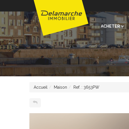
ACHETER
Accueil
Maison
Ref. : 3653PW