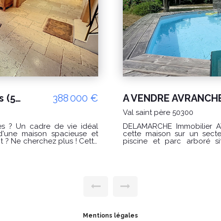
A VENDRE AVRANCHES Maison avec Piscine au Val Saint Pere, 6 pièces et terrain de 2000 m² proche A84 entre Rennes et Caen
295 000 €
AVRANCHES 50300
 présente en exclusivité
DELAMARCHE IMMOBILI
EXCLUSIVITE cette jolie ma
n environnement calme et
verdoyant , très calme et s
DESCRIPTION : Maison individuelle en pierre, rénovée surface
habitable : 110 m² Terrain : 518 m² DISTRIBUTION : Vous y trouv
 tout le confort nécessaire
rez de chaussée une entrée qui dessert : - 
 exceptionnel avec piscine et
équipée . - Un séjour conséquent avec son insert . - Un W.C séparé -
tendre ou recevoir en toute
Une buanderie en arriere cuisine - Une pièce de vie
dessus ou meme une chmabre a coucher. Un 
un pallier qui dessert : - Trois chambres - Une
Un grand garage / Atelier de 65 m² EXTERIEURS : Une g
Terrasse idéalement exposée ( SO ) dont une partie est abritée . Un
jardin Pelousé . Une cour gravillonée . Le tout propre et cloturé.
Mentions légales