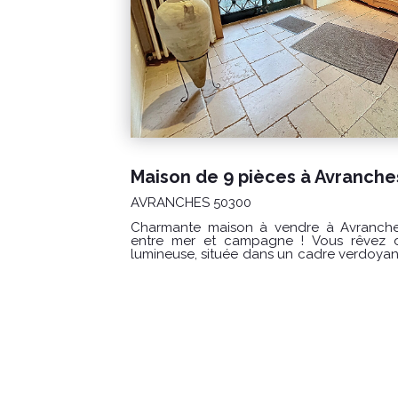
388 000 €
Val saint père 50300
de vie idéal
DELAMARCHE Immobilier AVRANCHES vous
cette maison sur un secteur récherché, récemment rénovée avec
z plus ! Cette
piscine et parc arboré située dans u
er vos valises.
verdoyant qui saura vous séduire par son cadre de vie privilégié et ses
urfaces et à
prestations de qualité. Vous profiterez d'un bel espace de vie
lumineux, de plusieurs chambres offrant
e - Au rez-de-
pour une famille, ainsi que d'un extérieur
n SUD, cuisine
magnifique parc arboré, idéal pour se dé
foyer ouvert,
convivialité. DISTRIBUTION : RDC Entrée ,salon séjour, cuisine équipée ,
 palier avec
salle d'eau , WC , chambre à coucher 1er étage trois chambres , un
ivative, deux
dressing , une salle d'eau SOUS SOL complet avec trois pièces
 exposé plein
séparées dont un garage Les atouts : Maison conviviale rénovée avec
dière fioul,
gout Piscine extérieure Système de chauffage par Aérothermie récent