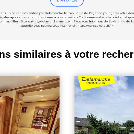
ENVOYER
 dans un fichier informatisé par Delamarche Immobilier - Site l'agence pour gérer votre d
s légales applicables et sont destinées à nos conseillers Conformément à la loi « informatiqu
he Immobilier - Site, gavray@delamarcheimmo.com. Nous vous informons de l'existence de la 
laquelle vous pouvez vous inscrire ici :
https://conso.bloctel.fr/
»
ns similaires à votre reche