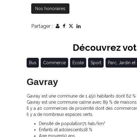
Nos honoraires
Partager :
Découvrez votr
Bus
Commerce
Ecole
Sport
Parc, Jardin et
Gavray
Gavray est une commune de 1 450 habitants dont 62 % de
Gavray est une commune calme avec 89 % de maisons e
Il y a 40 commerces de proximité dont des commerces,
Il y a de nombreux espaces verts.
Densité de population
71 hab/km²
Enfants et adolescents
18 %
Age moyen
50 ans