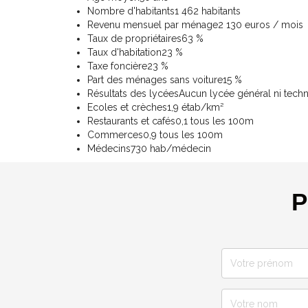
Nombre d'habitants
1 462 habitants
Revenu mensuel par ménage
2 130 euros / mois
Taux de propriétaires
63 %
Taux d'habitation
23 %
Taxe foncière
23 %
Part des ménages sans voiture
15 %
Résultats des lycées
Aucun lycée général ni tech
Ecoles et crèches
1,9 étab/km²
Restaurants et cafés
0,1 tous les 100m
Commerces
0,9 tous les 100m
Médecins
730 hab/médecin
P