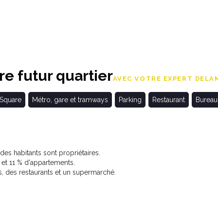
e futur quartier
AVEC VOTRE EXPERT DELAM
 Square
Métro, gare et tramways
Parking
Restaurant
Bureau
s habitants sont propriétaires.
t 11 % d'appartements.
 des restaurants et un supermarché.