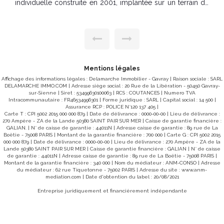
individuelle construite en 2001, implantée sur un terrain de
668 m², offrant une vie de plain-pied. Elle se compose
comme suit : Au rez-de-chaussée : Une entrée, un salon
séjour lumineux, une cuisine aménagée et équipée, une
chambre, une salle d'eau, un WC indépendant, une remise,
un garage. À l'étage : Trois chambres, une salle de bains, un
WC indépendant, un dégagement. À l'extérieur, vous
profiterez d'une agréable terrasse exposée au sud et à
l'ouest, idéale pour les beaux jours. Prestations : Chauffage
par aérothermie, Assainissement collectif (tout-à-l'égout),
Mentions légales
Bardage de la façade sud réalisé en 2015. Performance
énergétique : Classe énergie : B (95) Classe climat : A (3)
Affichage des informations légales : Delamarche Immobilier - Gavray | Raison sociale : SARL
Montant estimé des dépenses annuelles d'énergie pour un
DELAMARCHE IMMO.COM | Adresse siège social : 20 Rue de la Libération - 50450 Gavray-
usage standard : entre 870 € et 1 180 € par an, prix moyens
sur-Sienne | Siret : 53499630100063 | RCS : COUTANCES | Numero TVA
des énergies indexés sur les années 2021, 2022 et 2023
Intracommunautaire : FR46534996301 | Forme juridique : SARL | Capital social : 14 500 |
(abonnement compris). Prix : 301 000 € (honoraires à la
Assurance RCP : POLICE N°120 137 405 |
charge du vendeur) Référence : 10702AB Les informations
Carte T : CPI 5002 2015 000 000 879 | Date de délivrance : 0000-00-00 | Lieu de délivrance :
sur les risques auxquels ce bien est exposé sont
270 Ampère - ZA de la Lande 50380 SAINT PAIR SUR MER | Caisse de garantie financière :
disponibles sur le site Géorisques :
GALIAN. | N° de caisse de garantie : 44011N | Adresse caisse de garantie : 89 rue de La
www.georisques.gouv.fr. Pour tout renseignement ou
Boëtie - 75008 PARIS | Montant de la garantie financière : 700 000 | Carte G : CPI 5002 2015
organiser une visite, contactez Aymeric BOIVENT au 06 19
000 000 879 | Date de délivrance : 0000-00-00 | Lieu de délivrance : 270 Ampère - ZA de la
12 79 08 ou par e-mail à a.boivent@delamarcheimmo.com.
Lande 50380 SAINT PAIR SUR MER | Caisse de garantie financière : GALIAN | N° de caisse
DELAMARCHE IMMOBILIER Agence d'Avranches 62, rue de
de garantie : 44011N | Adresse caisse de garantie : 89 rue de La Boëtie - 75008 PARIS |
la Constitution 50300 AVRANCHES
Montant de la garantie financière : 340 000 | Nom du médiateur : ANM-CONSO | Adresse
du médiateur : 62 rue Tiquetonne - 75002 PARIS | Adresse du site :
www.anm-
mediation.com
| Date d'obtention du label : 20/08/2021
Entreprise juridiquement et financièrement indépendante