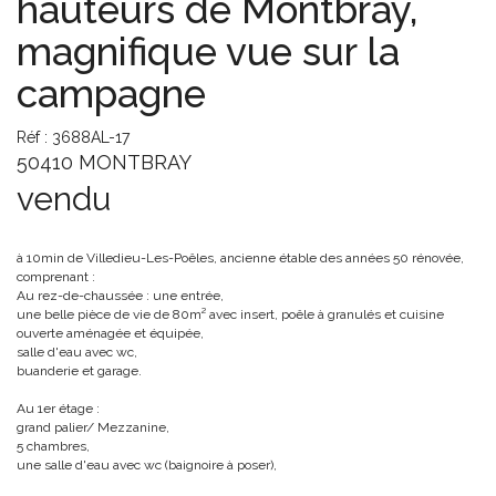
hauteurs de Montbray,
magnifique vue sur la
campagne
Réf : 3688AL-17
50410 MONTBRAY
vendu
à 10min de Villedieu-Les-Poêles, ancienne étable des années 50 rénovée,
comprenant :
Au rez-de-chaussée : une entrée,
une belle pièce de vie de 80m² avec insert, poêle à granulés et cuisine
ouverte aménagée et équipée,
salle d'eau avec wc,
buanderie et garage.
Au 1er étage :
grand palier/ Mezzanine,
5 chambres,
une salle d'eau avec wc (baignoire à poser),