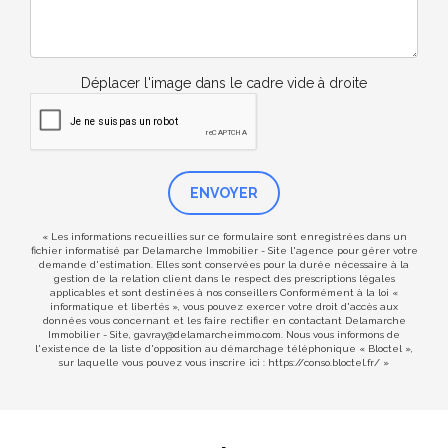
Déplacer l'image dans le cadre vide à droite
ENVOYER
« Les informations recueillies sur ce formulaire sont enregistrées dans un
fichier informatisé par Delamarche Immobilier - Site l'agence pour gérer votre
demande d'estimation. Elles sont conservées pour la durée nécessaire à la
gestion de la relation client dans le respect des prescriptions légales
applicables et sont destinées à nos conseillers Conformément à la loi «
informatique et libertés », vous pouvez exercer votre droit d'accès aux
données vous concernant et les faire rectifier en contactant Delamarche
Immobilier - Site, gavray@delamarcheimmo.com. Nous vous informons de
l'existence de la liste d'opposition au démarchage téléphonique « Bloctel »,
sur laquelle vous pouvez vous inscrire ici :
https://conso.bloctel.fr/
»