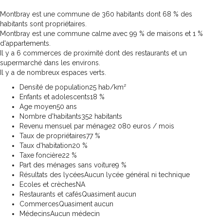
Montbray est une commune de 360 habitants dont 68 % des
habitants sont propriétaires.
Montbray est une commune calme avec 99 % de maisons et 1 %
d'appartements.
Il y a 6 commerces de proximité dont des restaurants et un
supermarché dans les environs.
Il y a de nombreux espaces verts.
Densité de population
25 hab/km²
Enfants et adolescents
18 %
Age moyen
50 ans
Nombre d'habitants
352 habitants
Revenu mensuel par ménage
2 080 euros / mois
Taux de propriétaires
77 %
Taux d'habitation
20 %
Taxe foncière
22 %
Part des ménages sans voiture
9 %
Résultats des lycées
Aucun lycée général ni technique
Ecoles et crèches
NA
Restaurants et cafés
Quasiment aucun
Commerces
Quasiment aucun
Médecins
Aucun médecin