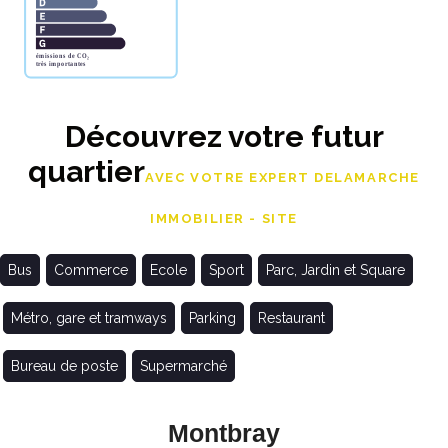
Découvrez votre futur
quartier
AVEC VOTRE EXPERT DELAMARCHE
IMMOBILIER - SITE
Bus
Commerce
Ecole
Sport
Parc, Jardin et Square
Métro, gare et tramways
Parking
Restaurant
Bureau de poste
Supermarché
Montbray