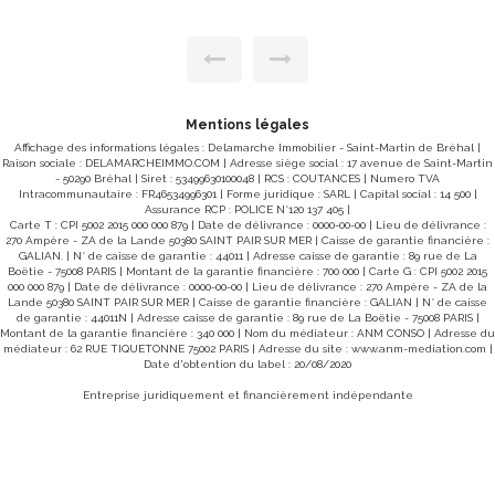
-un
avec cheminée, -un salon, -une salle d'eau, -un WC, -un
dégagement, -une chambre. A l'étage : -une mezzanine, -
trois chambres, -un WC, -un grenier. Garage attenant.
Terrain d'environ 419 m². PRIX : 490 000 € Honoraires à la
ses
charge du vendeur. CLASSE ENERGIE : E (225) CLASSE
0 €
CLIMAT : E (57) Montant estimé des dépenses annuelles
les
d'énergie pour un usage standard : entre 2580 € et 3530 €
/ an Date de référence des prix de l'énergie utilisés pour
Mentions légales
osé
établir cette estimation : 01/01/2021 Les informations sur
s :
les risques auxquels ce bien est exposé sont disponibles
Affichage des informations légales : Delamarche Immobilier - Saint-Martin de Bréhal |
sur le site Géorisques : www.georisques.gouv.fr
Raison sociale : DELAMARCHEIMMO.COM | Adresse siège social : 17 avenue de Saint-Martin
CONDITIONS : Pour visiter agence DELAMARCHE Brehal,
- 50290 Bréhal | Siret : 53499630100048 | RCS : COUTANCES | Numero TVA
GINARD Florian 07.86.27.44.34
Intracommunautaire : FR46534996301 | Forme juridique : SARL | Capital social : 14 500 |
Assurance RCP : POLICE N°120 137 405 |
Carte T : CPI 5002 2015 000 000 879 | Date de délivrance : 0000-00-00 | Lieu de délivrance :
270 Ampère - ZA de la Lande 50380 SAINT PAIR SUR MER | Caisse de garantie financière :
GALIAN. | N° de caisse de garantie : 44011 | Adresse caisse de garantie : 89 rue de La
Boëtie - 75008 PARIS | Montant de la garantie financière : 700 000 | Carte G : CPI 5002 2015
000 000 879 | Date de délivrance : 0000-00-00 | Lieu de délivrance : 270 Ampère - ZA de la
Lande 50380 SAINT PAIR SUR MER | Caisse de garantie financière : GALIAN | N° de caisse
de garantie : 44011N | Adresse caisse de garantie : 89 rue de La Boëtie - 75008 PARIS |
Montant de la garantie financière : 340 000 | Nom du médiateur : ANM CONSO | Adresse du
médiateur : 62 RUE TIQUETONNE 75002 PARIS | Adresse du site :
www.anm-mediation.com
|
Date d'obtention du label : 20/08/2020
Entreprise juridiquement et financièrement indépendante