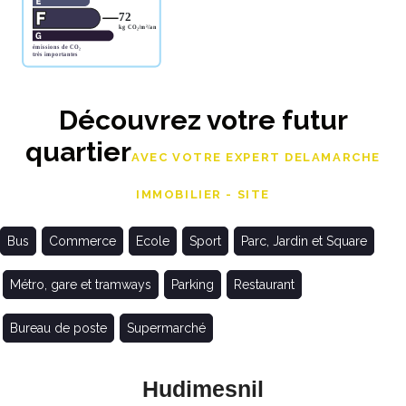
Découvrez votre futur
quartier
AVEC VOTRE EXPERT DELAMARCHE
IMMOBILIER - SITE
Bus
Commerce
Ecole
Sport
Parc, Jardin et Square
Métro, gare et tramways
Parking
Restaurant
Bureau de poste
Supermarché
Hudimesnil