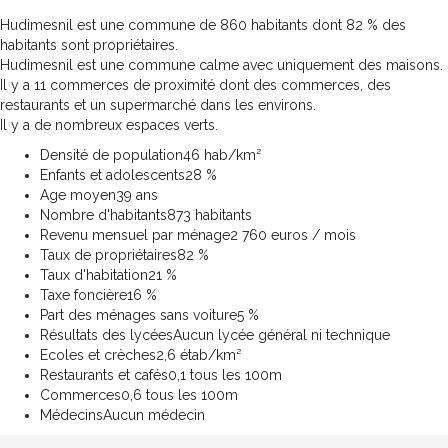
Hudimesnil est une commune de 860 habitants dont 82 % des
habitants sont propriétaires.
Hudimesnil est une commune calme avec uniquement des maisons.
Il y a 11 commerces de proximité dont des commerces, des
restaurants et un supermarché dans les environs.
Il y a de nombreux espaces verts.
Densité de population
46 hab/km²
Enfants et adolescents
28 %
Age moyen
39 ans
Nombre d'habitants
873 habitants
Revenu mensuel par ménage
2 760 euros / mois
Taux de propriétaires
82 %
Taux d'habitation
21 %
Taxe foncière
16 %
Part des ménages sans voiture
5 %
Résultats des lycées
Aucun lycée général ni technique
Ecoles et crèches
2,6 étab/km²
Restaurants et cafés
0,1 tous les 100m
Commerces
0,6 tous les 100m
Médecins
Aucun médecin