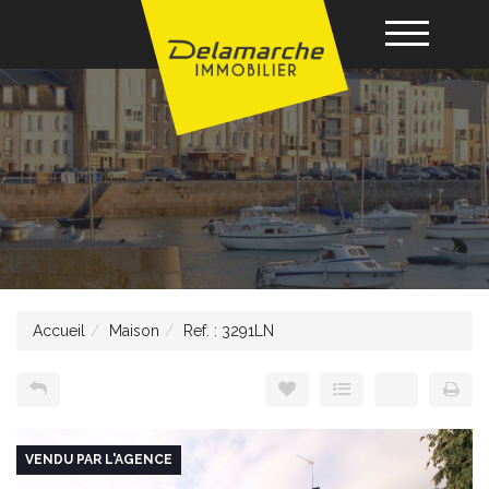
Acheter
Louer
Vendre
Accueil
Maison
Ref. : 3291LN
Gérance
Nos agences
VENDU PAR L'AGENCE