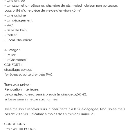
- Une entrée
- Un salon et un séjour ou chambre de plain-pied : cloison non porteuse,
possibilité d'une pièce de vie de d'environ 50 m²
- Une cuisine
- Un dégagement
- WC
- Salle de bain
- Cellier
- Local Chaudière
A l'étage :
- Palier
- 2 Chambres
CONFORT :
chauffage central,
fenêtres et porte d'entrée PVC.
Travaux à prévoir :
Rénovation intérieure,
Le compteur d'eau sera à prévoir (moins de 1500 €),
la fosse sera à mettre aux normes.
Jolie maison à rénover sur un beau terrain à la vue dégagée. Non isolée mais
pas de vis à vis. Le calme à moins de 10 min de Granville.
CONDITIONS :
Prix : 94000 EUROS