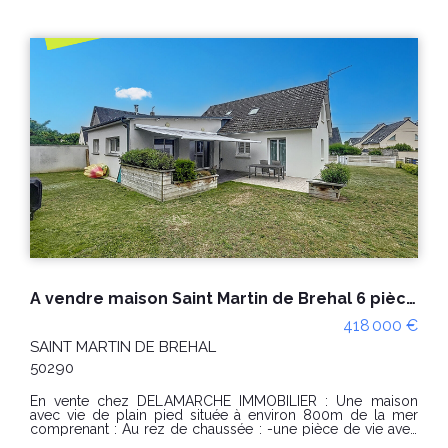
A vendre maison Saint Martin de Brehal 6 pièces plage à pied
A vendre maison Saint Martin Brehal 6 pièces avec vie de plain pied
0 €
490 000 €
SAINT MARTIN DE BREHAL
50290
En vente chez DELAMARCHE IMMOBILIER : Saint Martin de
mer
Brehal, à environ 500m de la plage et des commerces. Une
vec
maison d'habitation , comprenant : Au rez-de-chaussée : -
-un
une entrée, -une cuisine (aménagée et équipée), -un séjour