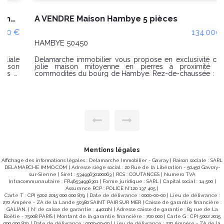
A VENDRE Maison Hambye 5 pièces
134 000 €
HAMBYE 50450
Delamarche immobilier vous propose en exclusivité cette
jolie maison mitoyenne en pierres à proximité des
commodités du bourg de Hambye. Rez-de-chaussée : Dès
l'entrée, vous découvrez une pièce de vie chaleureuse
composée d'une salle à manger, d'une cuisine et d'un
salon. Un dégagement mène à une salle d'eau avec WC
ainsi qu'à une chaufferie disposant d'un grenier au-dessus.
Étage : Un couloir dessert trois chambres lumineuses,
idéales pour accueillir une famille. Les combles, non
aménageables, offrent un espace de rangement
supplémentaire. Un appentis est également présent à
l'arrière de la maison. Le tout est implanté sur un agréable
terrain clos d'environ 257 m². CLASSE ENERGIE : F (271)
CLASSE CLIMAT : F (82) Montant estimé des dépenses
Mentions légales
annuelles d'énergie pour un usage standard : 3 230 euros
Affichage des informations légales : Delamarche Immobilier - Gavray | Raison sociale : SARL
et 4 410 euros / an. Diagnostic du 23-06-2025 Date de
DELAMARCHE IMMO.COM | Adresse siège social : 20 Rue de la Libération - 50450 Gavray-
référence des prix de l'énergie utilisés pour établir cette
sur-Sienne | Siret : 53499630100063 | RCS : COUTANCES | Numero TVA
estimation : 2021/2022/2023 Les informations sur les
Intracommunautaire : FR46534996301 | Forme juridique : SARL | Capital social : 14 500 |
risques auxquels ce bien est exposé sont disponibles sur le
Assurance RCP : POLICE N°120 137 405 |
site Géorisques : www.georisques.gouv.fr Prix 134 000
Carte T : CPI 5002 2015 000 000 879 | Date de délivrance : 0000-00-00 | Lieu de délivrance :
€uros Honoraire charge vendeur. ref 9963 SR Pour visiter
270 Ampère - ZA de la Lande 50380 SAINT PAIR SUR MER | Caisse de garantie financière :
contacter l'agence Delamarche Immobilier, Simon Regnault
GALIAN. | N° de caisse de garantie : 44011N | Adresse caisse de garantie : 89 rue de La
au 06 14 87 59 85 ou 02 33 61 40 40
Boëtie - 75008 PARIS | Montant de la garantie financière : 700 000 | Carte G : CPI 5002 2015
000 000 879 | Date de délivrance : 0000-00-00 | Lieu de délivrance : 270 Ampère - ZA de la