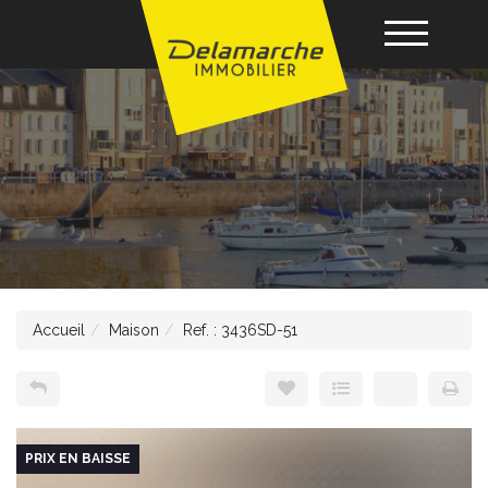
Acheter
Louer
Vendre
Accueil
Maison
Ref. : 3436SD-51
Gérance
Nos agences
PRIX EN BAISSE