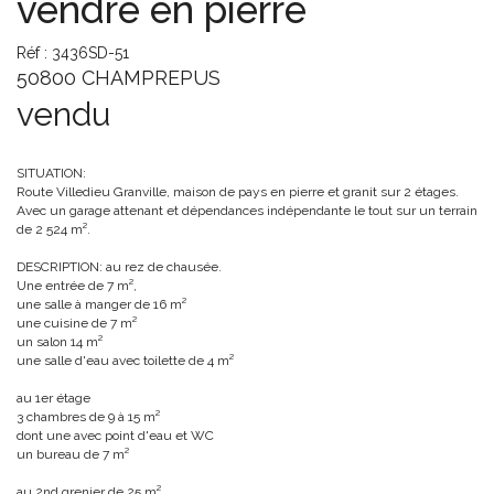
vendre en pierre
Réf : 3436SD-51
50800 CHAMPREPUS
vendu
SITUATION:
Route Villedieu Granville, maison de pays en pierre et granit sur 2 étages.
Avec un garage attenant et dépendances indépendante le tout sur un terrain
de 2 524 m².
DESCRIPTION: au rez de chausée.
Une entrée de 7 m²,
une salle à manger de 16 m²
une cuisine de 7 m²
un salon 14 m²
une salle d'eau avec toilette de 4 m²
au 1er étage
3 chambres de 9 à 15 m²
dont une avec point d'eau et WC
un bureau de 7 m²
au 2nd grenier de 25 m²