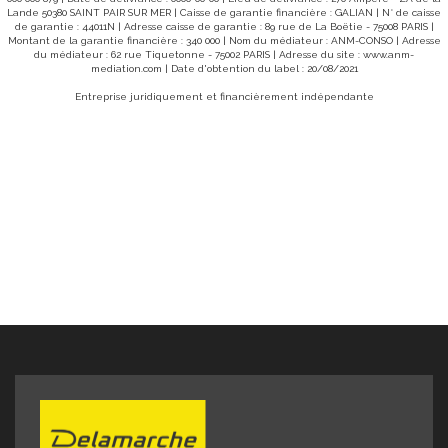
Lande 50380 SAINT PAIR SUR MER | Caisse de garantie financière : GALIAN | N° de caisse
de garantie : 44011N | Adresse caisse de garantie : 89 rue de La Boëtie - 75008 PARIS |
Montant de la garantie financière : 340 000 | Nom du médiateur : ANM-CONSO | Adresse
du médiateur : 62 rue Tiquetonne - 75002 PARIS | Adresse du site :
www.anm-
mediation.com
| Date d'obtention du label : 20/08/2021
Entreprise juridiquement et financièrement indépendante