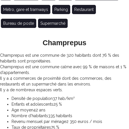
Métro, gare et tramways
Parking
Restaurant
Bureau de poste
Supermarché
Champrepus
Champrepus est une commune de 320 habitants dont 76 % des
habitants sont propriétaires.
Champrepus est une commune calme avec 99 % de maisons et 1 %
d'appartements.
Il y a 4 commerces de proximité dont des commerces, des
restaurants et un supermarché dans les environs.
Il y a de nombreux espaces verts.
Densité de population
37 hab/km²
Enfants et adolescents
25 %
Age moyen
42 ans
Nombre d'habitants
335 habitants
Revenu mensuel par ménage
2 350 euros / mois
Taux de propriétaires
75 %