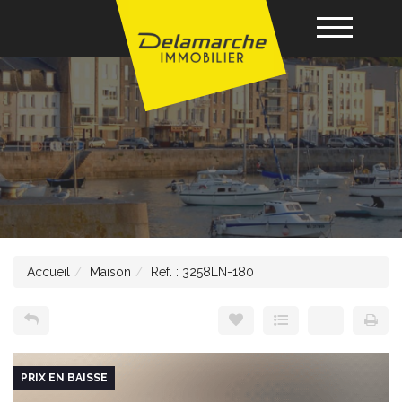
Acheter
Louer
Vendre
Accueil
Maison
Ref. : 3258LN-180
Gérance
Nos agences
PRIX EN BAISSE