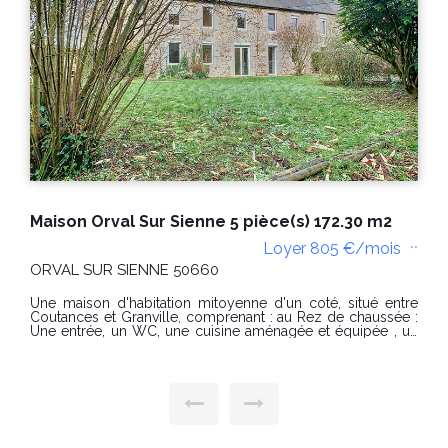
Maison Orval Sur Sienne 5 pièce(s) 172.30 m2
Loyer 805 €/mois
**
ORVAL SUR SIENNE 50660
Une maison d'habitation mitoyenne d'un coté, situé entre
Coutances et Granville, comprenant : au Rez de chaussée :
Une entrée, un WC, une cuisine aménagée et équipée , un
séjour avec cheminée décorative, un cellier A l'étage : un
palier, une salle de bain, un WC Indépendant, 4 chambres,
une salle d'eau avec WC - un jardin arboré de plus de
u
600m2 avec une dépendance et une terrasse L'entrée de la
cour est commune aux trois logements. Chauffage au sol
électrique au rez de chaussez et radiateurs à l'étage.
Production d'eau chaude électrique Disponible dès
maintenant. Classe Energie : D et Classe Climat : B Montant
mai