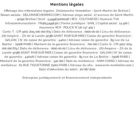
estimé des dépenses annuelles d'énergie pour un usage
Mentions légales
standard entre 2920€ et 3980 € par an (prix moyens des
énergies indexés au 01/01/2021) Loyer: 805€ Dépôt de
Affichage des informations légales : Delamarche Immobilier - Saint-Martin de Bréhal |
Garantie: 805€ Honoraires charges locataires : 644 euros
Raison sociale : DELAMARCHEIMMO.COM | Adresse siège social : 17 avenue de Saint-Martin
dont 80.50€ euros d'état des lieux « Les informations sur
d
- 50290 Bréhal | Siret : 53499630100048 | RCS : COUTANCES | Numero TVA
les risques auxquels ce bien est exposé sont disponibles
Intracommunautaire : FR46534996301 | Forme juridique : SARL | Capital social : 14 500 |
sur le site Géorisques : www.georisques.gouv.fr »
Assurance RCP : POLICE N°120 137 405 |
Carte T : CPI 5002 2015 000 000 879 | Date de délivrance : 0000-00-00 | Lieu de délivrance :
270 Ampère - ZA de la Lande 50380 SAINT PAIR SUR MER | Caisse de garantie financière :
GALIAN. | N° de caisse de garantie : 44011 | Adresse caisse de garantie : 89 rue de La
Boëtie - 75008 PARIS | Montant de la garantie financière : 700 000 | Carte G : CPI 5002 2015
000 000 879 | Date de délivrance : 0000-00-00 | Lieu de délivrance : 270 Ampère - ZA de la
Lande 50380 SAINT PAIR SUR MER | Caisse de garantie financière : GALIAN | N° de caisse
de garantie : 44011N | Adresse caisse de garantie : 89 rue de La Boëtie - 75008 PARIS |
Montant de la garantie financière : 340 000 | Nom du médiateur : ANM CONSO | Adresse du
Maison Orval Sur Sienne 5 pièce(s) 172.30 m2
médiateur : 62 RUE TIQUETONNE 75002 PARIS | Adresse du site :
www.anm-mediation.com
|
Date d'obtention du label : 20/08/2020
Loyer 805 €/mois
**
ORVAL SUR SIENNE 50660
Entreprise juridiquement et financièrement indépendante
Une maison d'habitation mitoyenne d'un coté, situé entre
Coutances et Granville, comprenant : au Rez de chaussée :
Une entrée, un WC, une cuisine aménagée et équipée , un
séjour avec cheminée décorative, un cellier A l'étage : un
palier, une salle de bain, un WC Indépendant, 4 chambres,
une salle d'eau avec WC - un jardin arboré de plus de
600m2 avec une dépendance et une terrasse L'entrée de la
cour est commune aux trois logements. Chauffage au sol
électrique au rez de chaussez et radiateurs à l'étage.
Production d'eau chaude électrique Disponible dès
maintenant. Classe Energie : D et Classe Climat : B Montant
estimé des dépenses annuelles d'énergie pour un usage