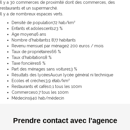
Il y a 30 commerces de proximité dont des commerces, des
restaurants et un supermarché.
Il y a de nombreux espaces verts.
Densité de population
72 hab/km²
Enfants et adolescents
23 %
Age moyen
46 ans
Nombre d'habitants
1 877 habitants
Revenu mensuel par ménage
2 200 euros / mois
Taux de propriétaires
66 %
Taux d'habitation
18 %
Taxe foncière
16 %
Part des ménages sans voiture
13 %
Résultats des lycées
Aucun lycée général ni technique
Ecoles et crèches
3,9 étab/km²
Restaurants et cafés
0,1 tous les 100m
Commerces
0,7 tous les 100m
Médecins
940 hab/médecin
Prendre contact avec l'agence