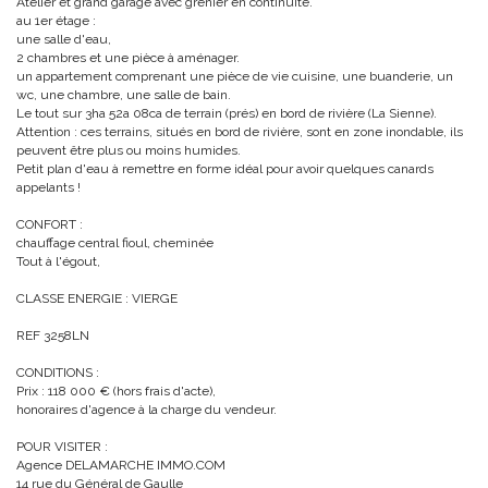
Atelier et grand garage avec grenier en continuité.
au 1er étage :
une salle d'eau,
2 chambres et une pièce à aménager.
un appartement comprenant une pièce de vie cuisine, une buanderie, un
wc, une chambre, une salle de bain.
Le tout sur 3ha 52a 08ca de terrain (prés) en bord de rivière (La Sienne).
Attention : ces terrains, situés en bord de rivière, sont en zone inondable, ils
peuvent être plus ou moins humides.
Petit plan d'eau à remettre en forme idéal pour avoir quelques canards
appelants !
CONFORT :
chauffage central fioul, cheminée
Tout à l'égout,
CLASSE ENERGIE : VIERGE
REF 3258LN
CONDITIONS :
Prix : 118 000 € (hors frais d'acte),
honoraires d'agence à la charge du vendeur.
POUR VISITER :
Agence DELAMARCHE IMMO.COM
14 rue du Général de Gaulle