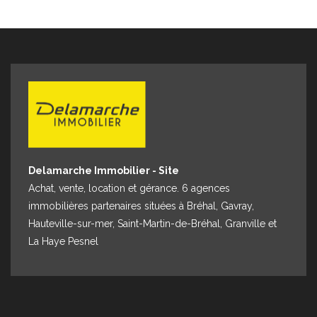
standard entre 2920€ et 3980 € par an (prix moyens des
énergies indexés au 01/01/2021) Loyer: 805€ Dépôt de
Garantie: 805€ Honoraires charges locataires : 644 euros
dont 80.50€ euros d'état des lieux « Les informations sur
les risques auxquels ce bien est exposé sont disponibles
sur le site Géorisques : www.georisques.gouv.fr »
Delamarche Immobilier - Site
Achat, vente, location et gérance. 6 agences
immobilières partenaires situées à Bréhal, Gavray,
Hauteville-sur-mer, Saint-Martin-de-Bréhal, Granville et
La Haye Pesnel