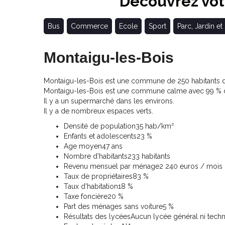
Découvrez votr
Bus
Commerce
Ecole
Sport
Parc, Jardin et
Montaigu-les-Bois
Montaigu-les-Bois est une commune de 250 habitants do
Montaigu-les-Bois est une commune calme avec 99 % d
Il y a un supermarché dans les environs.
Il y a de nombreux espaces verts.
Densité de population
35 hab/km²
Enfants et adolescents
23 %
Age moyen
47 ans
Nombre d'habitants
233 habitants
Revenu mensuel par ménage
2 240 euros / mois
Taux de propriétaires
83 %
Taux d'habitation
18 %
Taxe foncière
20 %
Part des ménages sans voiture
5 %
Résultats des lycées
Aucun lycée général ni tech