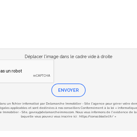
Déplacer l'image dans le cadre vide à droite
ENVOYER
 dans un fichier informatisé par Delamarche Immobilier - Site l'agence pour gérer votre d
s légales applicables et sont destinées à nos conseillers Conformément à la loi « informatiqu
he Immobilier - Site, gavray@delamarcheimmo.com. Nous vous informons de l'existence de la 
laquelle vous pouvez vous inscrire ici :
https://conso.bloctel.fr/
»