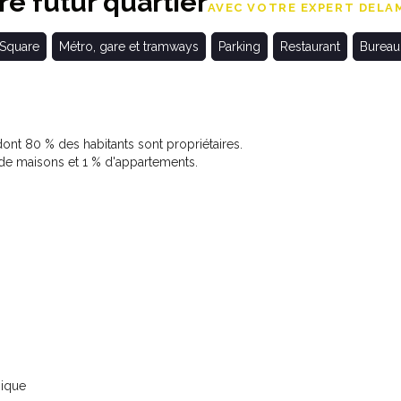
e futur quartier
AVEC VOTRE EXPERT DELAM
 Square
Métro, gare et tramways
Parking
Restaurant
Bureau
nt 80 % des habitants sont propriétaires.
e maisons et 1 % d'appartements.
nique