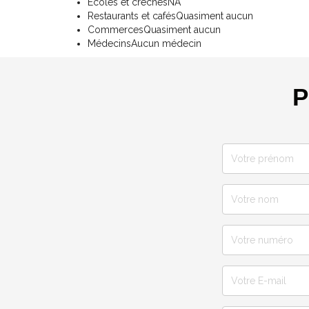
Ecoles et crèches
NA
Restaurants et cafés
Quasiment aucun
Commerces
Quasiment aucun
Médecins
Aucun médecin
P