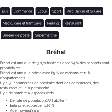
Bus
Commerce
Ecole
Sport
Parc, Jardin et Square
Métro, gare et tramways
Parking
Restaurant
Bureau de poste
Supermarché
Bréhal
Bréhal est une ville de 3 070 habitants dont 64 % des habitants sont
propriétaires.
Bréhal est une ville calme avec 89 % de maisons et 11 %
d'appartements.
Il y a 50 commerces de proximité dont des commerces, des
restaurants et un supermarché.
Il y a de nombreux espaces verts.
Densité de population
255 hab/km²
Enfants et adolescents
20 %
Age moyen
49 ans