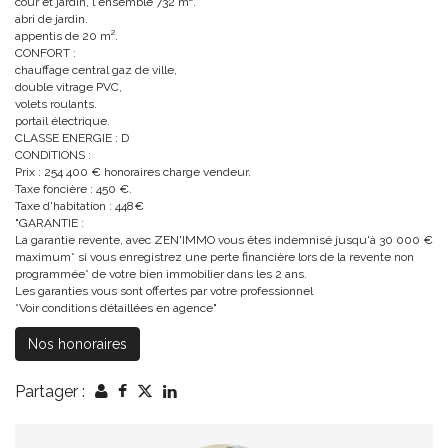
cour et jardin, l'ensemble 732 m².
abri de jardin.
appentis de 20 m².
CONFORT :
chauffage central gaz de ville,
double vitrage PVC,
volets roulants.
portail électrique.
CLASSE ENERGIE : D
CONDITIONS :
Prix : 254 400 € honoraires charge vendeur.
Taxe foncière : 450 €.
Taxe d'habitation : 448€
"GARANTIE :
La garantie revente, avec ZEN'IMMO vous êtes indemnisé jusqu'à 30 000 €
maximum* si vous enregistrez une perte financière lors de la revente non
programmée* de votre bien immobilier dans les 2 ans.
Les garanties vous sont offertes par votre professionnel
*Voir conditions détaillées en agence"
Nos honoraires
Partager :