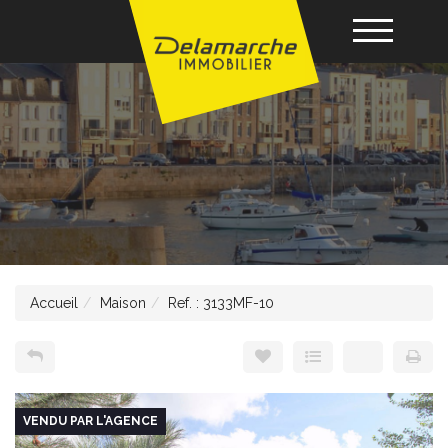
Acheter
Louer
Vendre
Accueil
Maison
Ref. : 3133MF-10
Gérance
Nos agences
VENDU PAR L'AGENCE