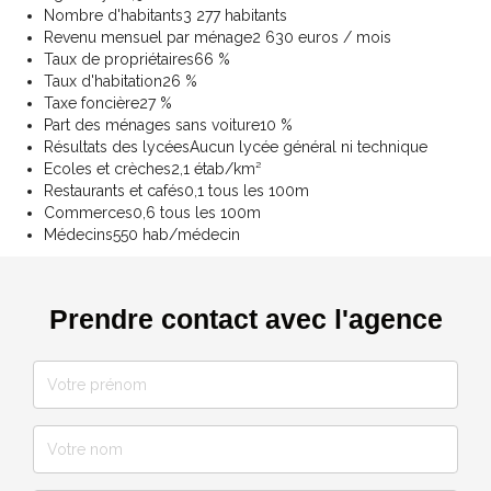
Nombre d'habitants
3 277 habitants
Revenu mensuel par ménage
2 630 euros / mois
Taux de propriétaires
66 %
Taux d'habitation
26 %
Taxe foncière
27 %
Part des ménages sans voiture
10 %
Résultats des lycées
Aucun lycée général ni technique
Ecoles et crèches
2,1 étab/km²
Restaurants et cafés
0,1 tous les 100m
Commerces
0,6 tous les 100m
Médecins
550 hab/médecin
Prendre contact avec l'agence