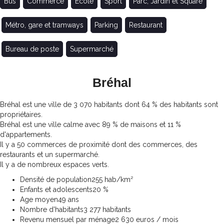
Bus
Commerce
Ecole
Sport
Parc, Jardin et Square
Métro, gare et tramways
Parking
Restaurant
Bureau de poste
Supermarché
Bréhal
Bréhal est une ville de 3 070 habitants dont 64 % des habitants sont
propriétaires.
Bréhal est une ville calme avec 89 % de maisons et 11 %
d'appartements.
Il y a 50 commerces de proximité dont des commerces, des
restaurants et un supermarché.
Il y a de nombreux espaces verts.
Densité de population
255 hab/km²
Enfants et adolescents
20 %
Age moyen
49 ans
Nombre d'habitants
3 277 habitants
Revenu mensuel par ménage
2 630 euros / mois