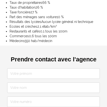
Taux de propriétaires
66 %
Taux d'habitation
26 %
Taxe foncière
27 %
Part des ménages sans voiture
10 %
Résultats des lycées
Aucun lycée général ni technique
Ecoles et crèches
2,1 étab/km²
Restaurants et cafés
0,1 tous les 100m
Commerces
0,6 tous les 100m
Médecins
550 hab/médecin
Prendre contact avec l'agence