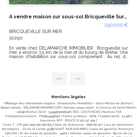
A vendre maison avec dépendance Bricqueville Sur Mer 6 pièces
300 000 €
BRICQUEVILLE SUR MER
50290
En vente chez DELAMARCHE IMMOBILIER : BRICQUEVILLE
SUR MER, à proximité des commerces, belle maison
d'habitation avec dépendances. Maison d'habitation
comprenant : Au rez-de-chaussée : -un coin cuisine avec
coin repas, -une arrière cuisine, -un salon, -une salle à
manger. A l'étage : -trois chambres, -une salle d'eau, -un
WC. A l'extérieur : -un WC, garages, une cave et un atelier
d'environ 65m². Terrain d'environ 1610m². PRIX : 300000 €
Honoraires à la charge du vendeur. Classe énergie : F (342)
Classe climat : F (76) Logement à consommation
énergétique excessive classé F. Montant estimé des
dépenses annuelles d'énergie pour un usage standard :
Mentions légales
entre 3460 € et 4740€ / an. Prix moyens des énergies
indexés sur les années 2021, 2022, 2023 (abonnements
Affichage des informations légales : Delamarche Immobilier - Saint-Martin de Bréhal |
compris) conformément à l'arrêté du 31 mars 2021 en
Raison sociale : DELAMARCHEIMMO.COM | Adresse siège social : 17 avenue de Saint-Martin
vigueur lors de l'établissement du DPE "Les informations
- 50290 Bréhal | Siret : 53499630100048 | RCS : COUTANCES | Numero TVA
sur les risques auxquels ce bien est exposé sont
Intracommunautaire : FR46534996301 | Forme juridique : SARL | Capital social : 14 500 |
disponibles sur le site Géorisques :
Assurance RCP : POLICE N°120 137 405 |
www.georisques.gouv.fr" POUR VISITER : DELAMARCHE
Carte T : CPI 5002 2015 000 000 879 | Date de délivrance : 0000-00-00 | Lieu de délivrance :
IMMOBILIER, Florian GINARD 07.86.27.44.34
270 Ampère - ZA de la Lande 50380 SAINT PAIR SUR MER | Caisse de garantie financière :
GALIAN. | N° de caisse de garantie : 44011 | Adresse caisse de garantie : 89 rue de La