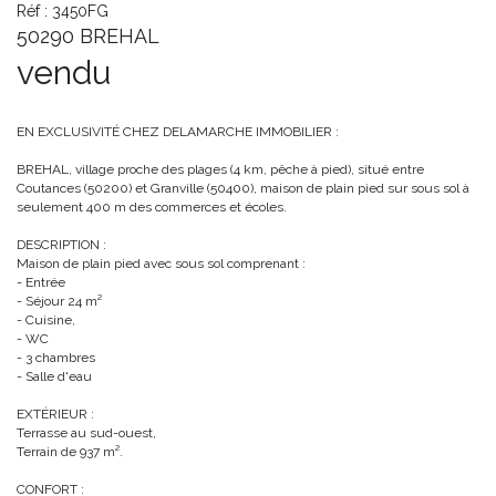
Réf : 3450FG
50290 BREHAL
vendu
EN EXCLUSIVITÉ CHEZ DELAMARCHE IMMOBILIER :
BREHAL, village proche des plages (4 km, pêche à pied), situé entre
Coutances (50200) et Granville (50400), maison de plain pied sur sous sol à
seulement 400 m des commerces et écoles.
DESCRIPTION :
Maison de plain pied avec sous sol comprenant :
- Entrée
- Séjour 24 m²
- Cuisine,
- WC
- 3 chambres
- Salle d'eau
EXTÉRIEUR :
Terrasse au sud-ouest,
Terrain de 937 m².
CONFORT :