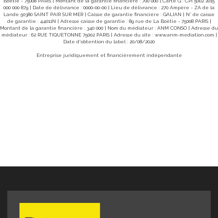
Boëtie - 75008 PARIS | Montant de la garantie financière : 700 000 | Carte G : CPI 5002 2015
000 000 879 | Date de délivrance : 0000-00-00 | Lieu de délivrance : 270 Ampère - ZA de la
Lande 50380 SAINT PAIR SUR MER | Caisse de garantie financière : GALIAN | N° de caisse
de garantie : 44011N | Adresse caisse de garantie : 89 rue de La Boëtie - 75008 PARIS |
Montant de la garantie financière : 340 000 | Nom du médiateur : ANM CONSO | Adresse du
médiateur : 62 RUE TIQUETONNE 75002 PARIS | Adresse du site :
www.anm-mediation.com
|
Date d'obtention du label : 20/08/2020
Entreprise juridiquement et financièrement indépendante