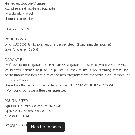
-fenêtres Double Vitrage,
-cuisine aménagée et équipée,
-vie de plain pied,
-bonne exposition,
CLASSE ENERGIE : E
CONDITIONS :
prix : 180000 € Honoraires charge vendeur. (hors frais de notaire)
taxe foncière : 626 €
GARANTIE :
Profitez de notre garantie ZEN'IMMO, la garantie revente. Avec ZEN'IMMO
Vous êtes indemnisé jusqu'à 30 000 € maximum* si vous enregistrez une
perte financière lors de la revente non programmée* de votre bien immobilier
dans les 2 ans.
Garantie offerte par votre professionnel DELAMARCHE IMMO.COM.
* Voir conditions détaillées en agence.
POUR VISITER :
Agence DELAMARCHE IMMO.COM
14 rue du Général de Gaulle
50290 BREHAL
02 33 91 40 41
Nos honoraires