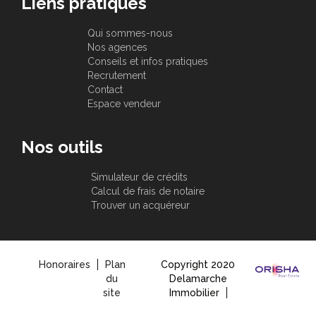
Liens pratiques
Qui sommes-nous
Nos agences
Conseils et infos pratiques
Recrutement
Contact
Espace vendeur
Nos outils
Simulateur de crédits
Calcul de frais de notaire
Trouver un acquéreur
Honoraires
Plan
Copyright 2020
du
Delamarche
site
Immobilier