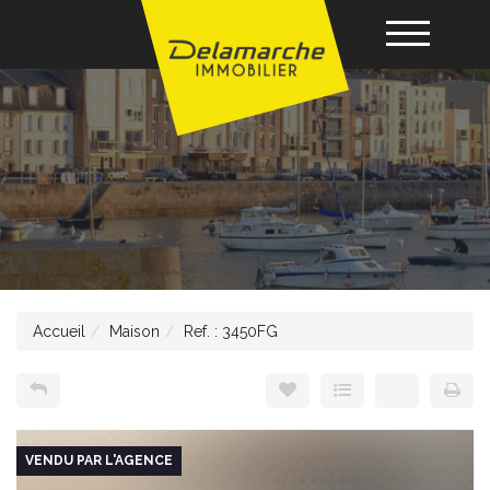
Acheter
Louer
Vendre
Accueil
Maison
Ref. : 3450FG
Gérance
Nos agences
VENDU PAR L'AGENCE