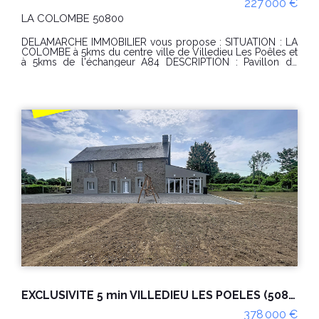
227 000 €
LA COLOMBE 50800
DELAMARCHE IMMOBILIER vous propose : SITUATION : LA
COLOMBE à 5kms du centre ville de Villedieu Les Poêles et
à 5kms de l'échangeur A84 DESCRIPTION : Pavillon de
plain-pied sans vis à vis offrant un cadre de vie fonctionnel
et confortable : Elle se compose d'une entrée avec placard,
d'une cuisine semi-équipée ouverte sur un lumineux
séjour/salle à manger agrémenté d'un poêle à granulés,
idéal pour des moments conviviaux en toute saison. Une
buanderie avec accès direct au garage vient compléter les
espaces de service. L'espace nuit, desservi par un couloir,
comprend trois chambres ainsi qu'une salle d'eau. A
L'EXTERIEUR : vous profiterez d'un terrain de 822 m²,
entièrement clos et verdoyant, offrant un bel espace pour
les loisirs, le jardinage ou les repas en plein air sur une
terrasse exposée plein SUD. CLASSE ENERGIE : B (72)
CLASSE CLIMAT : A (2) Montant estimé des dépenses
annuelles d'énergie pour un usage standard : entre 640
euros et 940 euros / an. Date de référence des prix de
l'énergie utilisés pour établir cette estimation :
2021/2022/2023 Les informations sur les risques auxquels
ce bien est exposé sont disponibles sur le site Géorisques :
www.georisques.gouv.fr PRIX : 227 000 €uros Honoraire
charge vendeur. REFERENCE : 10699MB Pour visiter
contacter l'agence Delamarche Immobilier Gavray au 02 33
61 40 40 ou Margaux BONNIERE au 06 61 46 17 81
EXCLUSIVITE 5 min VILLEDIEU LES POELES (50800) maison de campagne 6 pièces rénovée sur 4ha avec dépendances
378 000 €