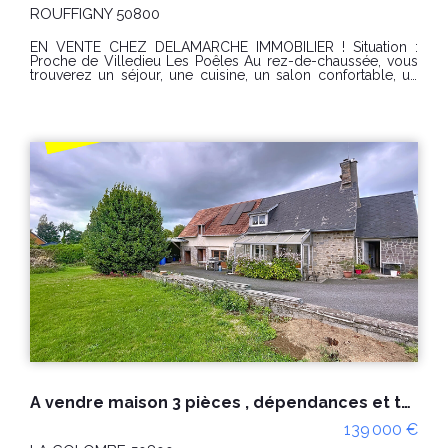
ROUFFIGNY 50800
EN VENTE CHEZ DELAMARCHE IMMOBILIER ! Situation :
Proche de Villedieu Les Poêles Au rez-de-chaussée, vous
trouverez un séjour, une cuisine, un salon confortable, un
couloir desservant un WC, une salle de bain ainsi qu'un
débarras et une buanderie. Au premier étage, un palier
dessert trois chambres, un WC et une salle d'eau, ainsi
qu'un grenier au deuxième étage. À l'extérieur, vous
disposerez d'une chaufferie, d'un atelier, d'un grand hangar
et d'un garage, le tout sur un terrain de 4410 m2 CLASSE
ENERGIE : D (202) - CLASSE CLIMAT : D (47) » Montant
estimé des dépenses annuelles d'énergie pour un usage
standard : entre 1 536 € et 2 078 € / an Date de référence
des prix de l'énergie utilisés pour établir cette estimation :
01/01/2021 "Les informations sur les risques auxquels ce
bien est exposé sont disponibles sur le site Géorisques :
www.georisques.gouv.fr" Ref : 7848SR PRIX :123 000 €uros
honoraire charge vendeur Pour visiter contacter
Delamarche immobilier Gavray Simon Regnault au 06 14 87
59 85
A vendre maison 3 pièces , dépendances et terrain d'env. 1640m² à La Colombe (50800)
139 000 €