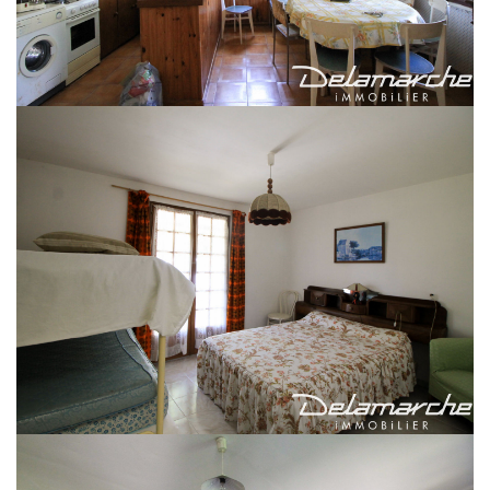
Maison Bricqueville Sur
Mer
Réf : 3472LN-16
50290 BRICQUEVILLE SUR MER
vendu
VENDU PAR L'AGENCE DELAMARCHE IMMOBILIER BREHAL
vous avez un bien à vendre ? vous recherchez un bien à acheter ?
contactez nous !
Delamarche immobilier : 0233914041
Votre conseiller sur ce secteur : Nadège Lepleux 0629768509
n.lepleux@delamarcheimmo.com
UNE EXCLUSIVITE DELAMARCHE IMMOBILIER
Proche Bréhal (50290), 10 min de Granville, sur la commune de Bricqueville
sur Mer.
Plages à 5 km, commerces à 2km.