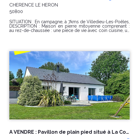
CHERENCE LE HERON
50800
SITUATION : En campagne, à 7kms de Villedieu-Les-Poêles,
DESCRIPTION : Maison en pierre mitoyenne comprenant :
au rez-de-chaussée : une pièce de vie avec coin cuisine, un
wc. Au 1er étage : une chambre avec salle d'eau et wc,
Préau attenant. Cour et jardin. Possibilité d'acheter la grange
attenante, plus de détails en agence. PRIX : 50 000€
(honoraires charge vendeur), CLASSE ENERGIE : non requis
(absence de chauffage) ; CLASSE CLIMAT : non requis, "Les
informations sur les risques auxquels ce bien est exposé
sont disponibles sur le site Géorisques :
www.georisques.gouv.fr" Pour visiter contacter Laurine
Hamel au 02 33 91 40 43 ou 07 76 74 43 93,
A VENDRE : Pavillon de plain pied situé à La Colombe