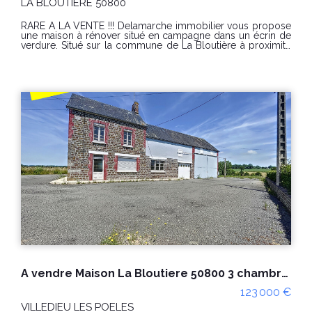
LA BLOUTIERE 50800
02 33 91 40 43 À visiter sans tarder !
RARE A LA VENTE !!! Delamarche immobilier vous propose
une maison à rénover situé en campagne dans un écrin de
verdure. Situé sur la commune de La Bloutière à proximité
de Villedieu les Poêles en campagne au calme, bâtiment en
pierre de 140 m² au sol à réhabiliter en habitation.
Compteur d'eau présent. Compteur électricité provisoire
Permis de construire validé Endroit calme et tranquille.
Terrain de 18 458 m². CLASSE ENERGIE : SANS CHAUFFAGE
Prix : 65 000 € Honoraires charge vendeur Réf 10647SC «
Les informations sur les risques auxquels ce bien est
exposé sont disponibles sur le site Géorisques :
www.georisques.gouv.fr ». Pour les visites contacter Samuel
COLLIBEAUX tél 07 76 86 35 53 ou 02 33 91 40 43
DELAMARCHE IMMOBILIER 45 rue de la Libération 50320
LA HAYE PESNEL
A vendre Maison La Bloutiere 50800 3 chambres 4 000 m² de terrain
123 000 €
VILLEDIEU LES POELES