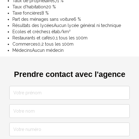
Taux de propriétaires
71 %
Taux d'habitation
20 %
Taxe foncière
18 %
Part des ménages sans voiture
6 %
Résultats des lycées
Aucun lycée général ni technique
Ecoles et crèches
1 étab/km²
Restaurants et cafés
0,1 tous les 100m
Commerces
0,2 tous les 100m
Médecins
Aucun médecin
Prendre contact avec l'agence