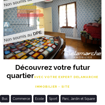
Découvrez votre futur
quartier
AVEC VOTRE EXPERT DELAMARCHE
IMMOBILIER - SITE
Bus
Commerce
Ecole
Sport
Parc, Jardin et Square