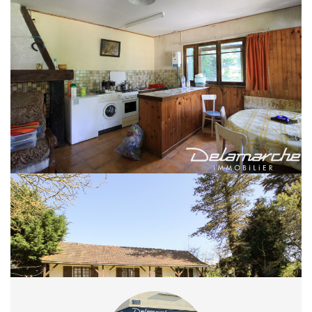
DESCRIPTION :
Maison à rénover sur 1020 m² de terrain comprenant :
séjour avec coin cuisine et cheminée, 2 chambres, salle d'eau.
Terrain d'environ 1020 m².
non raccordé à l'électricité/eau/tout à l'égout, branchements individuels à
créer, réseaux en bordure de route.
pas de système de chauffage central, chauffage par la cheminée.
maison entre le bourg avec commerces et la plage, idéal pour les vacances !
Energie : non requis.
REF : 3472LN
PRIX : 65000 € honoraires à la charge du vendeur
Pour visiter : DELAMARCHE IMMOBILIER BREHAL 02.33.91.40.41
Nos honoraires
Partager :