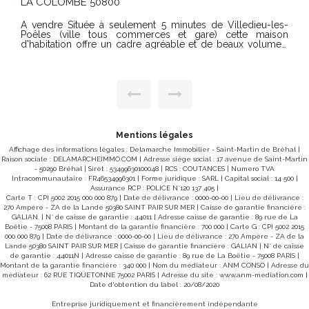
LA COLOMBE 50800
À vendre Située à seulement 5 minutes de Villedieu-les-
Poêles (ville tous commerces et gare) cette maison
d'habitation offre un cadre agréable et de beaux volumes.
Au rez-de-chaussée : une pièce de vie lumineuse
comprenant séjour/salon avec cheminée ouverte sur la
cuisine, une chambre, une salle d'eau avec WC ainsi qu'une
véranda. À l'étage : une chambre spacieuse avec salle de
bains et WC, ainsi qu'un grenier offrant un beau potentiel.
En dépendances, vous trouverez un garage, un cellier, un
atelier, une chaufferie ainsi qu'un hangar, idéals pour le
rangement ou pour vos projets. Un bien fonctionnel et bien
situé, à découvrir rapidement ! Classe énergie D(239) classe
Mentions légales
climat B (8) Montant estimé des dépenses annuelles
d'énergie pour un usage standard : entre 1089€ et 1473€ /
Affichage des informations légales : Delamarche Immobilier - Saint-Martin de Bréhal |
an. prix moyens des énergies indexés sur les années 2021,
Raison sociale : DELAMARCHEIMMO.COM | Adresse siège social : 17 avenue de Saint-Martin
2022, 2023 (abonnements compris) Réf : 9928SC PRIX :
- 50290 Bréhal | Siret : 53499630100048 | RCS : COUTANCES | Numero TVA
139.000€ (honoraires charge vendeur), Les informations sur
Intracommunautaire : FR46534996301 | Forme juridique : SARL | Capital social : 14 500 |
les risques auxquels ce bien est exposé sont disponibles
Assurance RCP : POLICE N°120 137 405 |
sur le site Géorisques : www.georisques.gouv.fr Contact
Carte T : CPI 5002 2015 000 000 879 | Date de délivrance : 0000-00-00 | Lieu de délivrance :
DELAMARCHE IMMOBILIER Samuel COLLIBEAUX Tél 02 33
270 Ampère - ZA de la Lande 50380 SAINT PAIR SUR MER | Caisse de garantie financière :
91 40 43 ou 07 76 86 35 53
GALIAN. | N° de caisse de garantie : 44011 | Adresse caisse de garantie : 89 rue de La
Boëtie - 75008 PARIS | Montant de la garantie financière : 700 000 | Carte G : CPI 5002 2015
000 000 879 | Date de délivrance : 0000-00-00 | Lieu de délivrance : 270 Ampère - ZA de la
Lande 50380 SAINT PAIR SUR MER | Caisse de garantie financière : GALIAN | N° de caisse
de garantie : 44011N | Adresse caisse de garantie : 89 rue de La Boëtie - 75008 PARIS |
Montant de la garantie financière : 340 000 | Nom du médiateur : ANM CONSO | Adresse du
médiateur : 62 RUE TIQUETONNE 75002 PARIS | Adresse du site :
www.anm-mediation.com
|
Date d'obtention du label : 20/08/2020
Entreprise juridiquement et financièrement indépendante