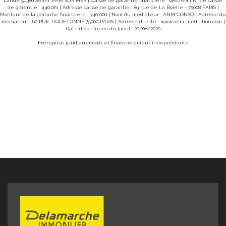
Lande 50380 SAINT PAIR SUR MER | Caisse de garantie financière : GALIAN | N° de caisse
de garantie : 44011N | Adresse caisse de garantie : 89 rue de La Boëtie - 75008 PARIS |
Montant de la garantie financière : 340 000 | Nom du médiateur : ANM CONSO | Adresse du
médiateur : 62 RUE TIQUETONNE 75002 PARIS | Adresse du site :
www.anm-mediation.com
|
Date d'obtention du label : 20/08/2020
Entreprise juridiquement et financièrement indépendante