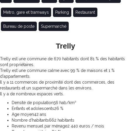
Métro, gare et tramways
Parking
Restaurant
Bureau de poste
Supermarché
Trelly
Trelly est une commune de 670 habitants dont 81 % des habitants
sont propriétaires.
Trelly est une commune calme avec 99 % de maisons et 1 %
d'appartements.
Il y a 11 commerces de proximité dont des commerces, des
restaurants et un supermarché dans les environs.
Il y a de nombreux espaces verts.
Densité de population
56 hab/km²
Enfants et adolescents
26 %
Age moyen
42 ans
Nombre d'habitants
662 habitants
Revenu mensuel par ménage
2 440 euros / mois