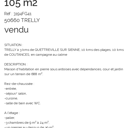
105 m2
Réf : 3194FG41
50660 TRELLY
vendu
SITUATION :
TRELLY à 3 kms de QUETTREVILLE SUR SIENNE, 10 kms des plages, 10 kms
de COUTANCES, en campagne au calme
DESCRIPTION :
Maison d'habitation en pierre sous ardoises avec dépendances, cour et jardin
sur un terrain de 688 m².
Rez-de-chaussée :
-entrée,
-séjour/ salon,
-cuisine,
-salle de bain avec WC.
A l'étage :
-palier,
-3 chambres de 9 m² à 24 m²,
-un grenier au dessus de 39 m²;