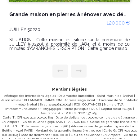
Maison de plain-pied - 2 chambres - Sous-sol complet - DUCEY-LES-CHERIS (50220)
€
191 000 €
DUCEY LES CHERIS 50220
SITUATION : Sur la commune de Ducey-les-Chéris (50220),
0
à seulement quelques minutes de l'A84 et à moins de
10min d'Avranches DESCRIPTION : Cette maison de plain-
e
pied est composé d'un séjour, avec insert bois, donnant
e
accès à une terrasse parfaitement exposée, une cuisine
t
indépendante aménagée et équipée, pouvant être ouverte
e
sur l'entrée puis sur le séjour, deux chambres de plain-pied,
e
une salle d'eau et un wc. Au sous-sol, vous découvrirez un
r
grand double garage, une partie atelier, et une pièce à
n
aménagée selon ses envies. Cette maison est chauffée par
s
une pompe à chaleur. PRIX : 191 000€ (Honoraires charge
z
vendeur) Réf : 10773LH DPE en date du 21/04/2026 Classe
Mentions légales
énergie : D (203) Classe climat : C (25) Montant estimé des
dépenses annuelles d'énergie pour un usage standard :
Affichage des informations légales : Delamarche Immobilier - Saint-Martin de Bréhal |
entre 1 330€ et 1 800€/an Prix moyens des énergies
Raison sociale : DELAMARCHEIMMO.COM | Adresse siège social : 17 avenue de Saint-Martin
indexés sur les années 2021, 2022 et 2023 (abonnements
- 50290 Bréhal | Siret : 53499630100048 | RCS : COUTANCES | Numero TVA
e
compris). "Les informations sur les risques auxquels ce bien
Intracommunautaire : FR46534996301 | Forme juridique : SARL | Capital social : 14 500 |
est exposé sont disponibles sur le site Géorisques :
Assurance RCP : POLICE N°120 137 405 |
t
www.georisques.gouv.fr"
Carte T : CPI 5002 2015 000 000 879 | Date de délivrance : 0000-00-00 | Lieu de délivrance :
270 Ampère - ZA de la Lande 50380 SAINT PAIR SUR MER | Caisse de garantie financière :
e
GALIAN. | N° de caisse de garantie : 44011 | Adresse caisse de garantie : 89 rue de La
Boëtie - 75008 PARIS | Montant de la garantie financière : 700 000 | Carte G : CPI 5002 2015
4
000 000 879 | Date de délivrance : 0000-00-00 | Lieu de délivrance : 270 Ampère - ZA de la