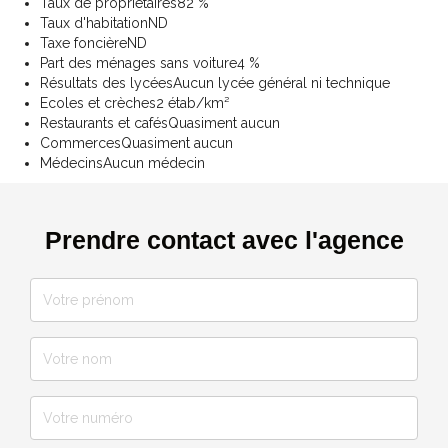
Taux de propriétaires
82 %
Taux d'habitation
ND
Taxe foncière
ND
Part des ménages sans voiture
4 %
Résultats des lycées
Aucun lycée général ni technique
Ecoles et crèches
2 étab/km²
Restaurants et cafés
Quasiment aucun
Commerces
Quasiment aucun
Médecins
Aucun médecin
Prendre contact avec l'agence