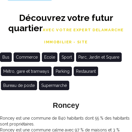
Découvrez votre futur
quartier
AVEC VOTRE EXPERT DELAMARCHE
IMMOBILIER - SITE
Bus
Commerce
Ecole
Sport
Parc, Jardin et Square
Métro, gare et tramways
Parking
Restaurant
Bureau de poste
Supermarché
Roncey
Roncey est une commune de 840 habitants dont 55 % des habitants
sont propriétaires.
Roncey est une commune calme avec 97 % de maisons et 3 %