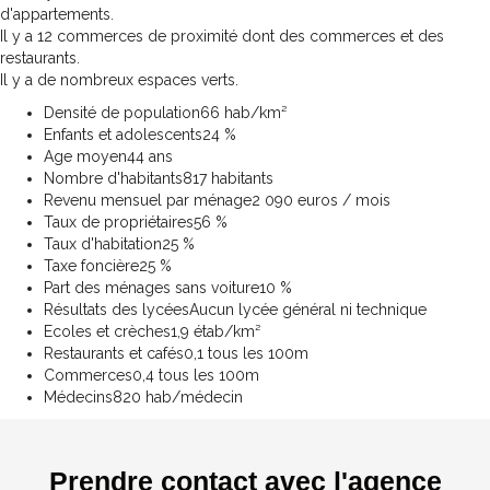
d'appartements.
Il y a 12 commerces de proximité dont des commerces et des
restaurants.
Il y a de nombreux espaces verts.
Densité de population
66 hab/km²
Enfants et adolescents
24 %
Age moyen
44 ans
Nombre d'habitants
817 habitants
Revenu mensuel par ménage
2 090 euros / mois
Taux de propriétaires
56 %
Taux d'habitation
25 %
Taxe foncière
25 %
Part des ménages sans voiture
10 %
Résultats des lycées
Aucun lycée général ni technique
Ecoles et crèches
1,9 étab/km²
Restaurants et cafés
0,1 tous les 100m
Commerces
0,4 tous les 100m
Médecins
820 hab/médecin
Prendre contact avec l'agence