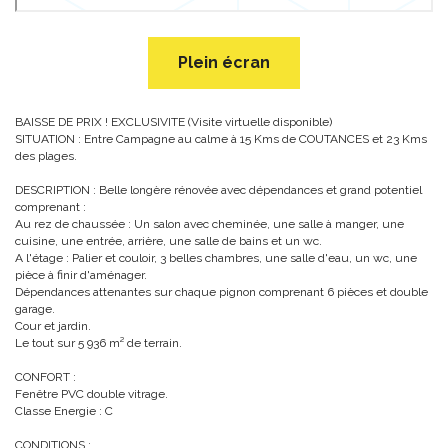
Plein écran
BAISSE DE PRIX ! EXCLUSIVITE (Visite virtuelle disponible)
SITUATION : Entre Campagne au calme à 15 Kms de COUTANCES et 23 Kms
des plages.
DESCRIPTION : Belle longère rénovée avec dépendances et grand potentiel
comprenant :
Au rez de chaussée : Un salon avec cheminée, une salle à manger, une
cuisine, une entrée, arrière, une salle de bains et un wc.
A l'étage : Palier et couloir, 3 belles chambres, une salle d'eau, un wc, une
pièce à finir d'aménager.
Dépendances attenantes sur chaque pignon comprenant 6 pièces et double
garage.
Cour et jardin.
Le tout sur 5 936 m² de terrain.
CONFORT :
Fenêtre PVC double vitrage.
Classe Energie : C
CONDITIONS :