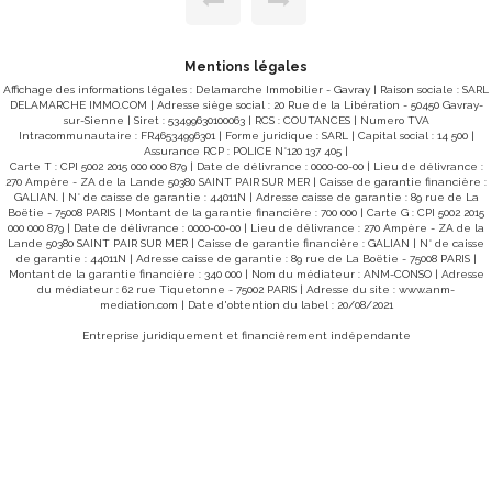
ard :
250m². Confort : -menuiseries double vitrage, -toiture
rgies
récente, -bonne exposition... PRIX : 227000 € Honoraires à
ments
la charge du vendeur. Absence de système de chauffage.
"Les informations sur les risques auxquels ce bien es
ues :
Mentions légales
exposé sont disponibles sur le site Géorisques 
www.georisques.gouv.fr" POUR VISITER : DELAMARCHE
Affichage des informations légales : Delamarche Immobilier - Gavray | Raison sociale : SARL
34
IMMOBILIER, Florian GINARD 07.86.27.44.34
DELAMARCHE IMMO.COM | Adresse siège social : 20 Rue de la Libération - 50450 Gavray-
sur-Sienne | Siret : 53499630100063 | RCS : COUTANCES | Numero TVA
Intracommunautaire : FR46534996301 | Forme juridique : SARL | Capital social : 14 500 |
Assurance RCP : POLICE N°120 137 405 |
Carte T : CPI 5002 2015 000 000 879 | Date de délivrance : 0000-00-00 | Lieu de délivrance :
270 Ampère - ZA de la Lande 50380 SAINT PAIR SUR MER | Caisse de garantie financière :
GALIAN. | N° de caisse de garantie : 44011N | Adresse caisse de garantie : 89 rue de La
Boëtie - 75008 PARIS | Montant de la garantie financière : 700 000 | Carte G : CPI 5002 2015
000 000 879 | Date de délivrance : 0000-00-00 | Lieu de délivrance : 270 Ampère - ZA de la
Lande 50380 SAINT PAIR SUR MER | Caisse de garantie financière : GALIAN | N° de caisse
de garantie : 44011N | Adresse caisse de garantie : 89 rue de La Boëtie - 75008 PARIS |
Montant de la garantie financière : 340 000 | Nom du médiateur : ANM-CONSO | Adresse
du médiateur : 62 rue Tiquetonne - 75002 PARIS | Adresse du site :
www.anm-
mediation.com
| Date d'obtention du label : 20/08/2021
Entreprise juridiquement et financièrement indépendante