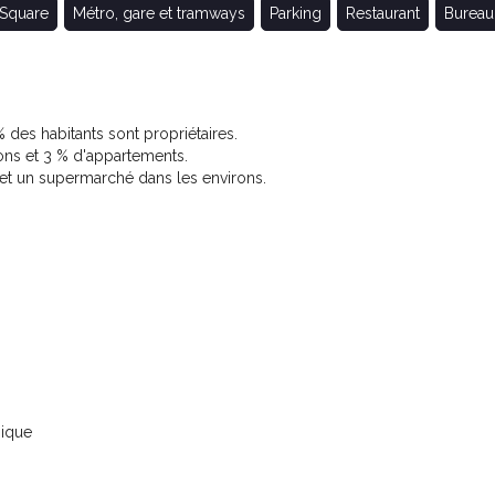
 Square
Métro, gare et tramways
Parking
Restaurant
Bureau
des habitants sont propriétaires.
ns et 3 % d'appartements.
 et un supermarché dans les environs.
nique