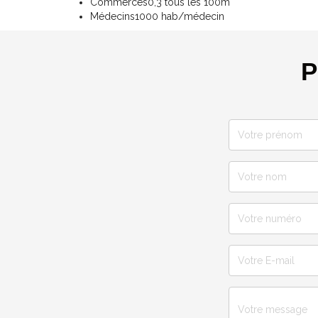
Commerces
0,3 tous les 100m
Médecins
1000 hab/médecin
P