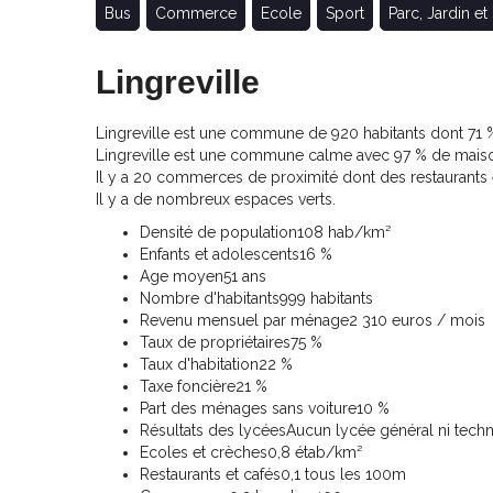
Bus
Commerce
Ecole
Sport
Parc, Jardin et
Lingreville
Lingreville est une commune de 920 habitants dont 71 % 
Lingreville est une commune calme avec 97 % de maiso
Il y a 20 commerces de proximité dont des restaurants
Il y a de nombreux espaces verts.
Densité de population
108 hab/km²
Enfants et adolescents
16 %
Age moyen
51 ans
Nombre d'habitants
999 habitants
Revenu mensuel par ménage
2 310 euros / mois
Taux de propriétaires
75 %
Taux d'habitation
22 %
Taxe foncière
21 %
Part des ménages sans voiture
10 %
Résultats des lycées
Aucun lycée général ni tech
Ecoles et crèches
0,8 étab/km²
Restaurants et cafés
0,1 tous les 100m