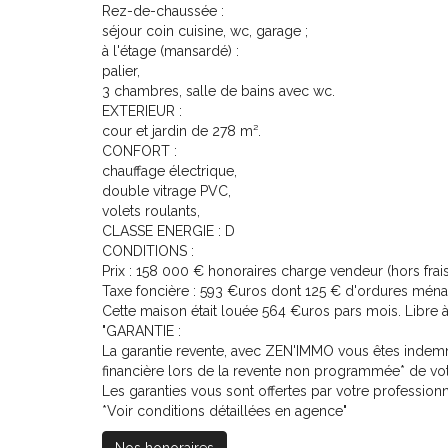
Rez-de-chaussée :
séjour coin cuisine, wc, garage ;
à l'étage (mansardé) :
palier,
3 chambres, salle de bains avec wc.
EXTERIEUR :
cour et jardin de 278 m².
CONFORT :
chauffage électrique,
double vitrage PVC,
volets roulants,
CLASSE ENERGIE : D
CONDITIONS :
Prix : 158 000 € honoraires charge vendeur (hors frais
Taxe foncière : 593 €uros dont 125 € d'ordures mén
Cette maison était louée 564 €uros pars mois. Libre à
"GARANTIE :
La garantie revente, avec ZEN'IMMO vous êtes indem
financière lors de la revente non programmée* de vot
Les garanties vous sont offertes par votre profession
*Voir conditions détaillées en agence"