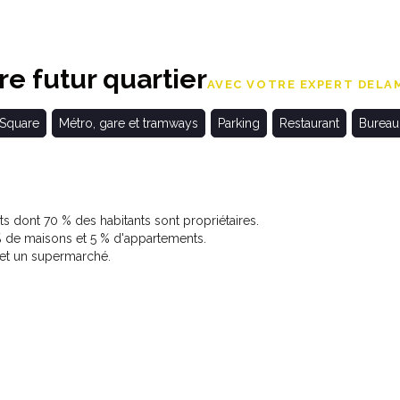
e futur quartier
AVEC VOTRE EXPERT DELAM
 Square
Métro, gare et tramways
Parking
Restaurant
Bureau
 dont 70 % des habitants sont propriétaires.
de maisons et 5 % d'appartements.
 et un supermarché.