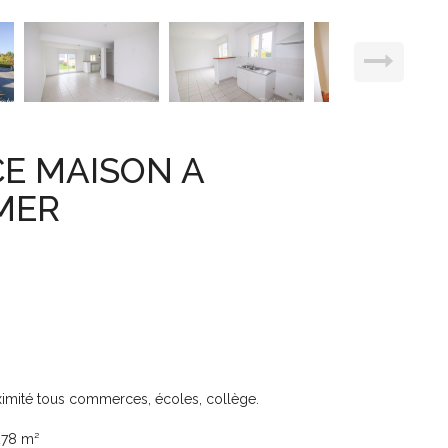
CE MAISON A
MER
ité tous commerces, écoles, collège.
278 m²