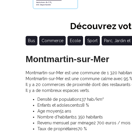
Découvrez votr
Bus
Commerce
Ecole
Sport
Parc, Jardin et
Montmartin-sur-Mer
Montmartin-sur-Mer est une commune de 1 320 habitants
Montmartin-sur-Mer est une commune calme avec 95 % 
Il y a 20 commerces de proximité dont des restaurants
Il y a de nombreux espaces verts.
Densité de population
137 hab/km²
Enfants et adolescents
18 %
Age moyen
51 ans
Nombre d'habitants
1 350 habitants
Revenu mensuel par ménage
2 700 euros / mois
Taux de propriétaires
70 %