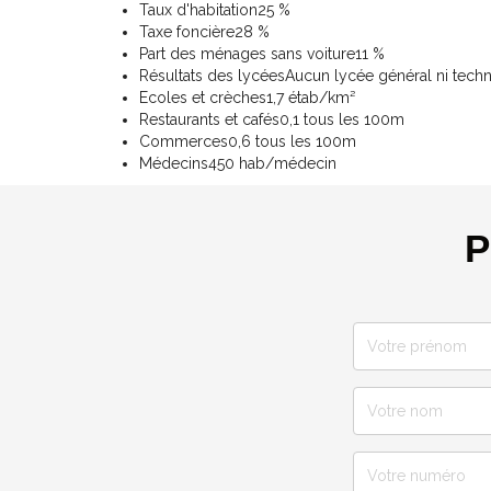
Taux d'habitation
25 %
Taxe foncière
28 %
Part des ménages sans voiture
11 %
Résultats des lycées
Aucun lycée général ni tech
Ecoles et crèches
1,7 étab/km²
Restaurants et cafés
0,1 tous les 100m
Commerces
0,6 tous les 100m
Médecins
450 hab/médecin
P