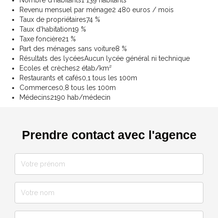
Revenu mensuel par ménage
2 480 euros / mois
Taux de propriétaires
74 %
Taux d'habitation
19 %
Taxe foncière
21 %
Part des ménages sans voiture
8 %
Résultats des lycées
Aucun lycée général ni technique
Ecoles et crèches
2 étab/km²
Restaurants et cafés
0,1 tous les 100m
Commerces
0,8 tous les 100m
Médecins
2190 hab/médecin
Prendre contact avec l'agence