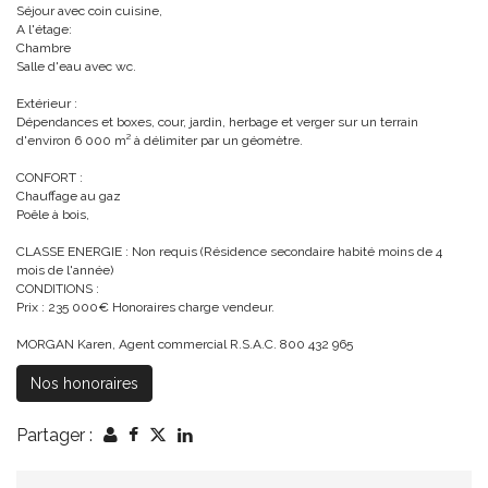
Séjour avec coin cuisine,
A l'étage:
Chambre
Salle d'eau avec wc.
Extérieur :
Dépendances et boxes, cour, jardin, herbage et verger sur un terrain
d'environ 6 000 m² à délimiter par un géomètre.
CONFORT :
Chauffage au gaz
Poêle à bois,
CLASSE ENERGIE : Non requis (Résidence secondaire habité moins de 4
mois de l'année)
CONDITIONS :
Prix : 235 000€ Honoraires charge vendeur.
MORGAN Karen, Agent commercial R.S.A.C. 800 432 965
Nos honoraires
Partager :