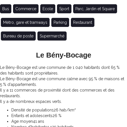
Bus
Commerce
Ecole
Sport
Parc, Jardin et Square
Métro, gare et tramways
Parking
Restaurant
Bureau de poste
Supermarché
Le Bény-Bocage
Le Bény-Bocage est une commune de 1 040 habitants dont 65 %
des habitants sont propriétaires.
Le Bény-Bocage est une commune calme avec 95 % de maisons et
5 % d'appartements.
Il y a 11 commerces de proximité dont des commerces et des
restaurants.
Il y a de nombreux espaces verts.
Densité de population
126 hab/km²
Enfants et adolescents
26 %
Age moyen
41 ans
Nombre d'habitants
1 139 habitants