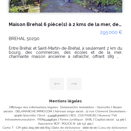
Maison Brehal 6 pièce(s) à 2 kms de la mer, des commerces et écoles.
Maison Brehal 
295 000 €
90
BREHAL 50290
t Saint-Martin-de-Bréhal, à seulement 2 km du
EN VENTE CHEZ DEL
commerces, des écoles et de la mer,
environ 500m des 
ison ancienne à rafraîchir, offrant 189 m²
maison d'habitatio
 Au rez-de-chaussée, vous
entrée, -un séjo
 vaste séjour avec cheminée, une cuisine, une
aménagée et équ
un WC indépendant, une pièce. À l'étage, un
garage, -un double garage. A l'étage
vant 4 chambres, dont une accessible via un
salle d'eau, -un p
éhabiliter), un balcon offrant un agréable point
avec WC et douche. Terrain d'environ 507
eme étage (combles), un palier mène à deux
serre. PRIX : 300 000 € Honoraires à la charge du vendeur.
eur comprend une cour, le
Classe énergie : D
 de 228 m². Classe énergie D (185)
estimé des dépen
at D (48) Montant estimé des dépenses
standard : entre 1630 € et 2260 € / a
nergie pour un usage standard : entre 4130 €
énergies indexé
an, indexées aux années 2021, 2022 et 2023
Mentions légales
(abonnements compris). Les informations 
rmations sur les risques
auxquels ce bien 
Affichage des informations légales : Delamarche Immobilier - Granville | Raison
ien est exposé sont disponibles sur le site
Géorisques : www.georisques.
sociale : DELAMARCHE IMMO.COM | Adresse siège social : 12 rue Clément Desmaisons -
eorisques.gouv.fr PRIX : 295 000€
DELAMARCHE IMMO.
50400 Granville | Siret : 53499630100071 | RCS : COUTANCES | Numero TVA
arge vendeur
Intracommunautaire : FR76534996301 | Forme juridique : SARL | Capital social : 14 500 |
Assurance RCP : POLICE N° 120 137 405 |
Carte T : CPI 5002 2015 000 000 879 | Date de délivrance : 0000-00-00 | Lieu de délivrance :