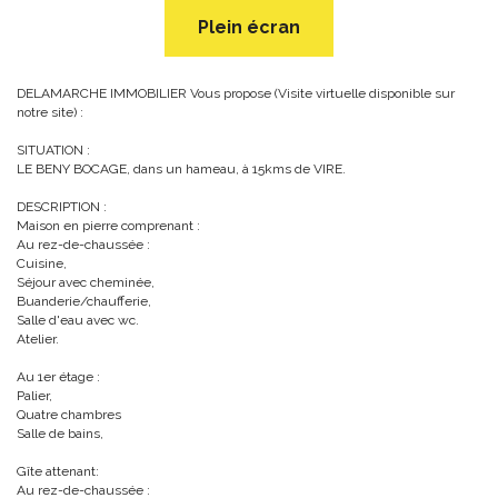
Plein écran
DELAMARCHE IMMOBILIER Vous propose (Visite virtuelle disponible sur
notre site) :
SITUATION :
LE BENY BOCAGE, dans un hameau, à 15kms de VIRE.
DESCRIPTION :
Maison en pierre comprenant :
Au rez-de-chaussée :
Cuisine,
Séjour avec cheminée,
Buanderie/chaufferie,
Salle d'eau avec wc.
Atelier.
Au 1er étage :
Palier,
Quatre chambres
Salle de bains,
Gîte attenant:
Au rez-de-chaussée :