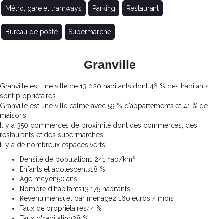
Métro, gare et tramways
Parking
Restaurant
Bureau de poste
Supermarché
Granville
Granville est une ville de 13 020 habitants dont 46 % des habitants
sont propriétaires.
Granville est une ville calme avec 59 % d'appartements et 41 % de
maisons.
Il y a 350 commerces de proximité dont des commerces, des
restaurants et des supermarchés.
Il y a de nombreux espaces verts.
Densité de population
1 241 hab/km²
Enfants et adolescents
18 %
Age moyen
50 ans
Nombre d'habitants
13 175 habitants
Revenu mensuel par ménage
2 160 euros / mois
Taux de propriétaires
44 %
Taux d'habitation
28 %