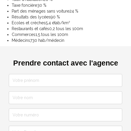
Taxe foncière
30 %
Part des ménages sans voiture
24 %
Résultats des lycées
90 %
Ecoles et crèches
5,4 étab/km²
Restaurants et cafés
0,2 tous les 100m
Commerces
1,5 tous les 100m
Médecins
730 hab/médecin
Prendre contact avec l'agence