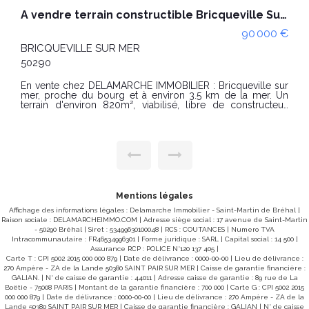
A vendre terrain constructible Bricqueville Sur Mer 530 m2 viabilisé
90 000 €
BRICQUEVILLE SUR MER
50290
En vente chez DELAMARCHE IMMOBILIER : Bricqueville sur
mer, proche du bourg et à environ 3.5 km de la mer. Un
terrain d'environ 820m², viabilisé, libre de constructeur.
CONDITIONS : Prix : 65000 € Honoraires charge vendeur.
"Les informations sur les risques auxquels ce bien est
exposé sont disponibles sur le site Géorisques :
www.georisques.gouv.fr" Pour visiter : GINARD Florian :
0786274434
Mentions légales
Affichage des informations légales : Delamarche Immobilier - Saint-Martin de Bréhal |
Raison sociale : DELAMARCHEIMMO.COM | Adresse siège social : 17 avenue de Saint-Martin
- 50290 Bréhal | Siret : 53499630100048 | RCS : COUTANCES | Numero TVA
Intracommunautaire : FR46534996301 | Forme juridique : SARL | Capital social : 14 500 |
Assurance RCP : POLICE N°120 137 405 |
Carte T : CPI 5002 2015 000 000 879 | Date de délivrance : 0000-00-00 | Lieu de délivrance :
270 Ampère - ZA de la Lande 50380 SAINT PAIR SUR MER | Caisse de garantie financière :
GALIAN. | N° de caisse de garantie : 44011 | Adresse caisse de garantie : 89 rue de La
Boëtie - 75008 PARIS | Montant de la garantie financière : 700 000 | Carte G : CPI 5002 2015
000 000 879 | Date de délivrance : 0000-00-00 | Lieu de délivrance : 270 Ampère - ZA de la
Lande 50380 SAINT PAIR SUR MER | Caisse de garantie financière : GALIAN | N° de caisse