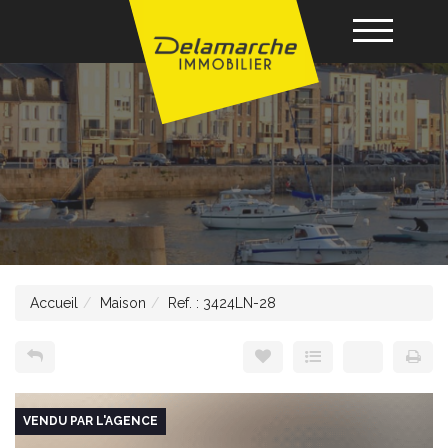
Acheter
Louer
Vendre
Accueil
Maison
Ref. : 3424LN-28
Gérance
Nos agences
VENDU PAR L'AGENCE