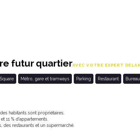
e futur quartier
AVEC VOTRE EXPERT DELAM
 Square
Métro, gare et tramways
Parking
Restaurant
Bureau
s habitants sont propriétaires.
t 11 % d'appartements.
 des restaurants et un supermarché.