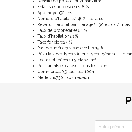
Densité de population
71 hab/km²
Enfants et adolescents
18 %
Age moyen
50 ans
Nombre d'habitants
1 462 habitants
Revenu mensuel par ménage
2 130 euros / mois
Taux de propriétaires
63 %
Taux d'habitation
23 %
Taxe foncière
23 %
Part des ménages sans voiture
15 %
Résultats des lycées
Aucun lycée général ni tech
Ecoles et crèches
1,9 étab/km²
Restaurants et cafés
0,1 tous les 100m
Commerces
0,9 tous les 100m
Médecins
730 hab/médecin
P