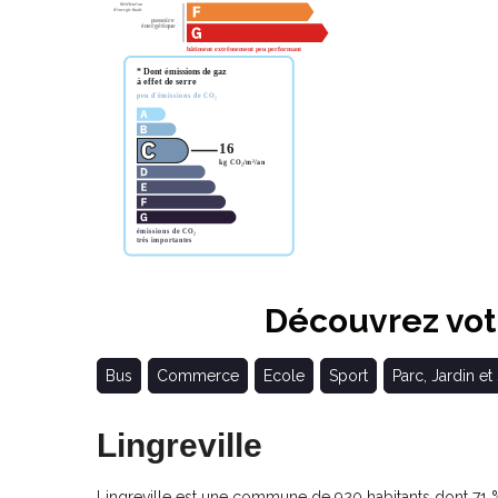
Découvrez votr
Bus
Commerce
Ecole
Sport
Parc, Jardin et
Lingreville
Lingreville est une commune de 920 habitants dont 71 % 