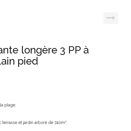
te longère 3 PP à
lain pied
a plage.
c terrasse et jardin arboré de 740m².