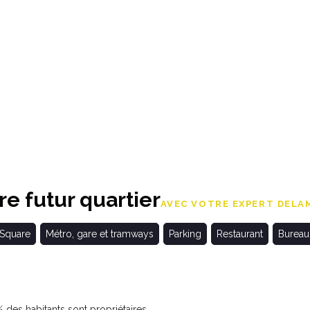
e futur quartier
AVEC VOTRE EXPERT DELAM
 Square
Métro, gare et tramways
Parking
Restaurant
Bureau
des habitants sont propriétaires.