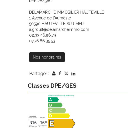
REF 2845AG
DELAMARCHE IMMOBILIER HAUTEVILLE
1 Avenue de l'Aumesle
50590 HAUTEVILLE SUR MER
a.groult@delamarcheimmo.com
02.33.46.96.79
07.76.86.35.53
Nos honoraires
Partager :
Classes DPE/GES