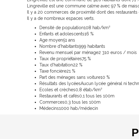
Lingreville est une commune calme avec 97 % de maiso
Il y a 20 commerces de proximité dont des restaurants
Il y a de nombreux espaces verts.
Densité de population
108 hab/km²
Enfants et adolescents
16 %
Age moyen
51 ans
Nombre d'habitants
999 habitants
Revenu mensuel par ménage
2 310 euros / mois
Taux de propriétaires
75 %
Taux d'habitation
22 %
Taxe foncière
21 %
Part des ménages sans voiture
10 %
Résultats des lycées
Aucun lycée général ni tech
Ecoles et crèches
0,8 étab/km²
Restaurants et cafés
0,1 tous les 100m
Commerces
0,3 tous les 100m
Médecins
1000 hab/médecin
P