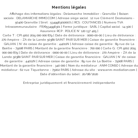
ergie pour un usage standard : entre 1550€ et 2140€ /
d'énergi
ate de référence des prix de l'énergie utilisés pour
an Date 
Mentions légales
lir cette estimation : 2021,2022 et 2023 « Les
établir 
rmations sur les risques auxquels ce bien est exposé
informat
Affichage des informations légales : Delamarche Immobilier - Granville | Raison
nt disponibles sur le site Géorisques :
sont d
sociale : DELAMARCHE IMMO.COM | Adresse siège social : 12 rue Clément Desmaisons -
georisques.gouv.fr »
www.geor
50400 Granville | Siret : 53499630100071 | RCS : COUTANCES | Numero TVA
Intracommunautaire : FR76534996301 | Forme juridique : SARL | Capital social : 14 500 |
Assurance RCP : POLICE N° 120 137 405 |
Carte T : CPI 5002 2015 000 000 879 | Date de délivrance : 0000-00-00 | Lieu de délivrance :
270 Ampère - ZA de la Lande 50380 SAINT PAIR SUR MER | Caisse de garantie financière :
GALIAN. | N° de caisse de garantie : 44011N | Adresse caisse de garantie : 89 rue de La
Boëtie - 75008 PARIS | Montant de la garantie financière : 700 000 | Carte G : CPI 5002 2015
000 000 879 | Date de délivrance : 0000-00-00 | Lieu de délivrance : 270 Ampère - ZA de la
Lande 50380 SAINT PAIR SUR MER | Caisse de garantie financière : GALIAN | N° de caisse
de garantie : 44011N | Adresse caisse de garantie : 89 rue de La Boëtie - 75008 PARIS |
Montant de la garantie financière : 340 000 | Nom du médiateur : ANM CONSO | Adresse du
RAY Duplex 3 pièces à louer
médiateur : 62 rue Tiquetonne - 75002 PARIS | Adresse du site :
www.anm-mediation.com
|
Date d'obtention du label : 20/08/2020
Loyer 410 €/mois
**
RAY SUR SIENNE 50450
Entreprise juridiquement et financièrement indépendante
pied des commerces et écoles dans petite copropriété
en Duplex comprenant : au rez-de-
ssée : une entrée privative avec escalier. Au 1er étage :
er, un séjour double avec coin cuisine et placards. Au
e étage : palier, 2 chambres et une salle d'eau avec
 mois de
0,00 € par mois Dépôt de garantie :
,00€ Honoraires charge locataire : 360€ TTC dont 60€
 état des lieux CLASSE ENERGIE: E et CLASSE
MAT : B Montant estimé des dépenses annuelles
ergie pour un usage standard : entre 1550€ et 2140€ /