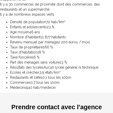
Il y a 30 commerces de proximité dont des commerces, des
restaurants et un supermarché.
Il y a de nombreux espaces verts.
Densité de population
72 hab/km²
Enfants et adolescents
23 %
Age moyen
46 ans
Nombre d'habitants
1 877 habitants
Revenu mensuel par ménage
2 200 euros / mois
Taux de propriétaires
66 %
Taux d'habitation
18 %
Taxe foncière
16 %
Part des ménages sans voiture
13 %
Résultats des lycées
Aucun lycée général ni technique
Ecoles et crèches
3,9 étab/km²
Restaurants et cafés
0,1 tous les 100m
Commerces
0,7 tous les 100m
Médecins
940 hab/médecin
Prendre contact avec l'agence