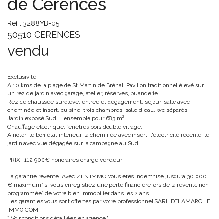
de Cérences
Réf : 3288YB-05
50510 CERENCES
vendu
Exclusivité
A 10 kms de la plage de St Martin de Bréhal. Pavillon traditionnel élevé sur
un rez de jardin avec garage, atelier, réserves, buanderie.
Rez de chaussée surélevé: entrée et dégagement, séjour-salle avec
cheminée et insert, cuisine, trois chambres, salle d'eau, wc séparés.
Jardin exposé Sud. L'ensemble pour 683 m².
Chauffage électrique, fenêtres bois double vitrage.
A noter: le bon état intérieur, la cheminée avec insert, l'électricité récente, le
jardin avec vue dégagée sur la campagne au Sud.
PRIX : 112 900€ honoraires charge vendeur
La garantie revente. Avec ZEN'IMMO Vous êtes indemnisé jusqu'à 30 000
€ maximum* si vous enregistrez une perte financière lors de la revente non
programmée* de votre bien immobilier dans les 2 ans.
Les garanties vous sont offertes par votre professionnel SARL DELAMARCHE
IMMO.COM
* Voir conditions détaillées en agence."