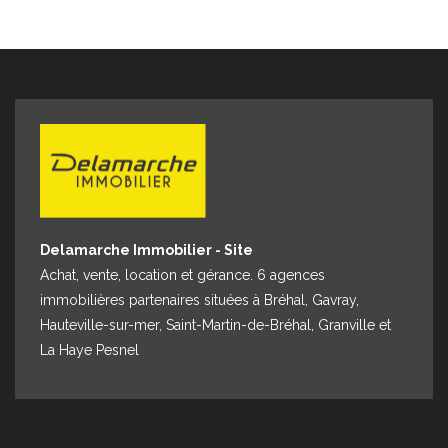
ate de référence des prix de l'énergie utilisés pour
lir cette estimation : 2021,2022 et 2023 « Les
rmations sur les risques auxquels ce bien est exposé
nt disponibles sur le site Géorisques :
georisques.gouv.fr »
Delamarche Immobilier - Site
Achat, vente, location et gérance. 6 agences
immobilières partenaires situées à Bréhal, Gavray,
Hauteville-sur-mer, Saint-Martin-de-Bréhal, Granville et
La Haye Pesnel