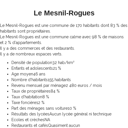
Le Mesnil-Rogues
Le Mesnil-Rogues est une commune de 170 habitants dont 83 % des
habitants sont propriétaires.
Le Mesnil-Rogues est une commune calme avec 98 % de maisons
et 2 % d'appartements.
Il y a des commerces et des restaurants.
Il y a de nombreux espaces verts.
Densité de population
32 hab/km²
Enfants et adolescents
21 %
Age moyen
46 ans
Nombre d'habitants
155 habitants
Revenu mensuel par ménage
2 480 euros / mois
Taux de propriétaires
84 %
Taux d'habitation
8 %
Taxe foncière
12 %
Part des ménages sans voiture
10 %
Résultats des lycées
Aucun lycée général ni technique
Ecoles et crèches
NA
Restaurants et cafés
Quasiment aucun