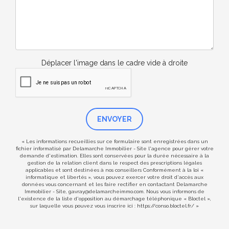
Déplacer l'image dans le cadre vide à droite
ENVOYER
« Les informations recueillies sur ce formulaire sont enregistrées dans un
fichier informatisé par Delamarche Immobilier - Site l'agence pour gérer votre
demande d'estimation. Elles sont conservées pour la durée nécessaire à la
gestion de la relation client dans le respect des prescriptions légales
applicables et sont destinées à nos conseillers Conformément à la loi «
informatique et libertés », vous pouvez exercer votre droit d'accès aux
données vous concernant et les faire rectifier en contactant Delamarche
Immobilier - Site, gavray@delamarcheimmo.com. Nous vous informons de
l'existence de la liste d'opposition au démarchage téléphonique « Bloctel »,
sur laquelle vous pouvez vous inscrire ici :
https://conso.bloctel.fr/
»