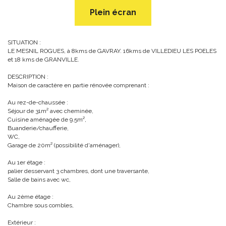
Plein écran
SITUATION :
LE MESNIL ROGUES, à 8kms de GAVRAY. 16kms de VILLEDIEU LES POELES
et 18 kms de GRANVILLE.
DESCRIPTION :
Maison de caractère en partie rénovée comprenant :
Au rez-de-chaussée :
Séjour de 31m² avec cheminée,
Cuisine aménagée de 9.5m²,
Buanderie/chaufferie,
WC,
Garage de 20m² (possibilité d'aménager),
Au 1er étage :
palier desservant 3 chambres, dont une traversante,
Salle de bains avec wc,
Au 2ème étage :
Chambre sous combles,
Extérieur :