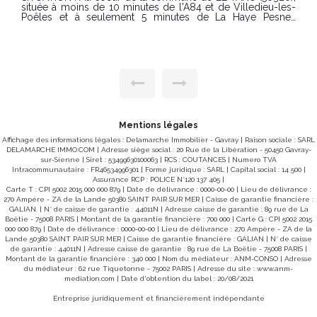
Vous recherchez une maison récente, économique et sans
travaux ? Ne cherchez plus ! Découvrez en exclusivité cette
agréable maison de plain-pied construite en 2022, offrant
un cadre de vie moderne et fonctionnel. Elle se compose
d'une belle pièce de vie lumineuse avec une cuisine
aménagée ouverte sur le séjour, idéale pour partager des
moments en famille ou entre amis. L'espace nuit comprend
deux chambres, une salle d'eau contemporaine ainsi qu'un
WC indépendant. Un garage attenant complète l'ensemble,
avec des combles aménageables, offrant un beau potentiel
d'agrandissement selon vos envies. Le tout est implanté sur
un terrain d'environ 490 m², facile d'entretien. Les + : Maison
récente (2022) Plain-pied Cuisine aménagée ouverte
Mentions légales
Garage attenant Combles aménageables Terrain d'environ
Affichage des informations légales : Delamarche Immobilier - Gavray | Raison sociale : SARL
490 m² PRIX : 199.000€ (honoraires charge vendeur), Réf
DELAMARCHE IMMO.COM | Adresse siège social : 20 Rue de la Libération - 50450 Gavray-
10725SC CLASSE ENERGIE : B (88) CLASSE CLIMAT : A(2),
sur-Sienne | Siret : 53499630100063 | RCS : COUTANCES | Numero TVA
Montant estimé des dépenses annuelles d'énergie pour un
Intracommunautaire : FR46534996301 | Forme juridique : SARL | Capital social : 14 500 |
usage standard entre 411€ et 557€ indexées aux années
Assurance RCP : POLICE N°120 137 405 |
2021, 2022 et 2023 (abonnement compris). "Les
Carte T : CPI 5002 2015 000 000 879 | Date de délivrance : 0000-00-00 | Lieu de délivrance :
informations sur les risques auxquels ce bien est exposé
270 Ampère - ZA de la Lande 50380 SAINT PAIR SUR MER | Caisse de garantie financière :
sont disponibles sur le site Géorisques :
GALIAN. | N° de caisse de garantie : 44011N | Adresse caisse de garantie : 89 rue de La
www.georisques.gouv.fr" Pour visiter contacter Samuel
Boëtie - 75008 PARIS | Montant de la garantie financière : 700 000 | Carte G : CPI 5002 2015
COLLIBEAUX à l'agence d 'AVRANCHES 07 76 86 35 53 ou
000 000 879 | Date de délivrance : 0000-00-00 | Lieu de délivrance : 270 Ampère - ZA de la
02 33 91 40 43 Une belle opportunité à découvrir
Lande 50380 SAINT PAIR SUR MER | Caisse de garantie financière : GALIAN | N° de caisse
rapidement !
de garantie : 44011N | Adresse caisse de garantie : 89 rue de La Boëtie - 75008 PARIS |
Montant de la garantie financière : 340 000 | Nom du médiateur : ANM-CONSO | Adresse
du médiateur : 62 rue Tiquetonne - 75002 PARIS | Adresse du site :
www.anm-
mediation.com
| Date d'obtention du label : 20/08/2021
Entreprise juridiquement et financièrement indépendante