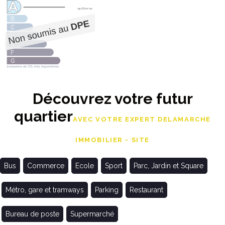
Découvrez votre futur
quartier
AVEC VOTRE EXPERT DELAMARCHE
IMMOBILIER - SITE
Bus
Commerce
Ecole
Sport
Parc, Jardin et Square
Métro, gare et tramways
Parking
Restaurant
Bureau de poste
Supermarché