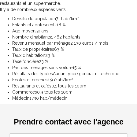
restaurants et un supermarché.
Il y a de nombreux espaces verts.
Densité de population
71 hab/km²
Enfants et adolescents
18 %
Age moyen
50 ans
Nombre d'habitants
1 462 habitants
Revenu mensuel par ménage
2 130 euros / mois
Taux de propriétaires
63 %
Taux d'habitation
23 %
Taxe foncière
23 %
Part des ménages sans voiture
15 %
Résultats des lycées
Aucun lycée général ni technique
Ecoles et crèches
1,9 étab/km²
Restaurants et cafés
0,1 tous les 100m
Commerces
0,9 tous les 100m
Médecins
730 hab/médecin
Prendre contact avec l'agence