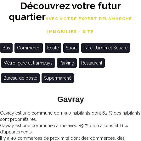
Découvrez votre futur
quartier
AVEC VOTRE EXPERT DELAMARCHE
IMMOBILIER - SITE
Bus
Commerce
Ecole
Sport
Parc, Jardin et Square
Métro, gare et tramways
Parking
Restaurant
Bureau de poste
Supermarché
Gavray
Gavray est une commune de 1 450 habitants dont 62 % des habitants
sont propriétaires.
Gavray est une commune calme avec 89 % de maisons et 11 %
d'appartements.
Il y a 40 commerces de proximité dont des commerces, des