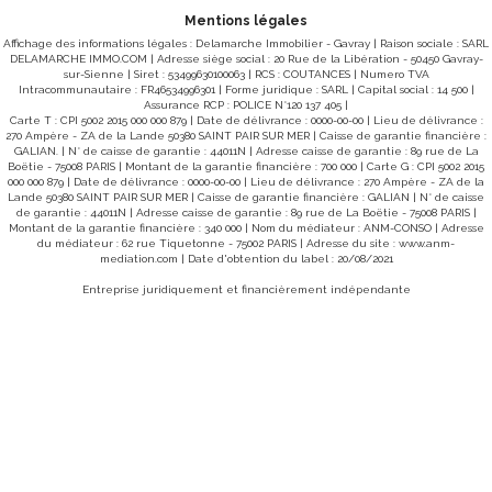
10362LH DPE en date du 11/03/2026 Classe énergie : A
(52) Classe climat : A (1) Montant estimé des dépenses
Mentions légales
annuelles d'énergie pour un usage standard : entre 624€ et
Affichage des informations légales : Delamarche Immobilier - Gavray | Raison sociale : SARL
844€/an Prix moyens des énergies indexés sur les années
DELAMARCHE IMMO.COM | Adresse siège social : 20 Rue de la Libération - 50450 Gavray-
2021, 2022 et 2023 (abonnements compris). "Les
sur-Sienne | Siret : 53499630100063 | RCS : COUTANCES | Numero TVA
informations sur les risques auxquels ce bien est exposé
Intracommunautaire : FR46534996301 | Forme juridique : SARL | Capital social : 14 500 |
sont disponibles sur le site Géorisques :
Assurance RCP : POLICE N°120 137 405 |
www.georisques.gouv.fr"
Carte T : CPI 5002 2015 000 000 879 | Date de délivrance : 0000-00-00 | Lieu de délivrance :
270 Ampère - ZA de la Lande 50380 SAINT PAIR SUR MER | Caisse de garantie financière :
GALIAN. | N° de caisse de garantie : 44011N | Adresse caisse de garantie : 89 rue de La
Boëtie - 75008 PARIS | Montant de la garantie financière : 700 000 | Carte G : CPI 5002 2015
000 000 879 | Date de délivrance : 0000-00-00 | Lieu de délivrance : 270 Ampère - ZA de la
Lande 50380 SAINT PAIR SUR MER | Caisse de garantie financière : GALIAN | N° de caisse
de garantie : 44011N | Adresse caisse de garantie : 89 rue de La Boëtie - 75008 PARIS |
Montant de la garantie financière : 340 000 | Nom du médiateur : ANM-CONSO | Adresse
du médiateur : 62 rue Tiquetonne - 75002 PARIS | Adresse du site :
www.anm-
mediation.com
| Date d'obtention du label : 20/08/2021
Entreprise juridiquement et financièrement indépendante