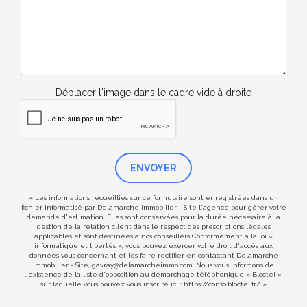
Déplacer l'image dans le cadre vide à droite
ENVOYER
« Les informations recueillies sur ce formulaire sont enregistrées dans un
fichier informatisé par Delamarche Immobilier - Site l'agence pour gérer votre
demande d'estimation. Elles sont conservées pour la durée nécessaire à la
gestion de la relation client dans le respect des prescriptions légales
applicables et sont destinées à nos conseillers Conformément à la loi «
informatique et libertés », vous pouvez exercer votre droit d'accès aux
données vous concernant et les faire rectifier en contactant Delamarche
Immobilier - Site, gavray@delamarcheimmo.com. Nous vous informons de
l'existence de la liste d'opposition au démarchage téléphonique « Bloctel »,
sur laquelle vous pouvez vous inscrire ici :
https://conso.bloctel.fr/
»