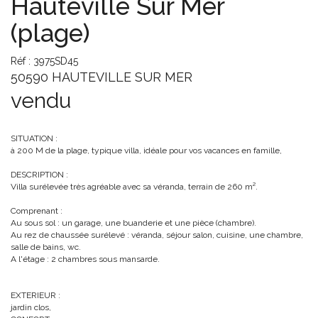
Hauteville Sur Mer
(plage)
Réf : 3975SD45
50590 HAUTEVILLE SUR MER
vendu
SITUATION :
à 200 M de la plage, typique villa, idéale pour vos vacances en famille,
DESCRIPTION :
Villa surélevée très agréable avec sa véranda, terrain de 260 m².
Comprenant :
Au sous sol : un garage, une buanderie et une pièce (chambre).
Au rez de chaussée surélevé : véranda, séjour salon, cuisine, une chambre,
salle de bains, wc.
A l'étage : 2 chambres sous mansarde.
EXTERIEUR :
jardin clos,