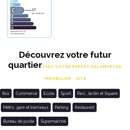
Découvrez votre futur
quartier
AVEC VOTRE EXPERT DELAMARCHE
IMMOBILIER - SITE
Bus
Commerce
Ecole
Sport
Parc, Jardin et Square
Métro, gare et tramways
Parking
Restaurant
Bureau de poste
Supermarché