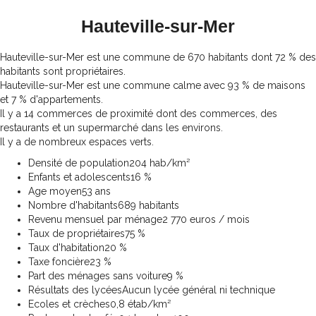
Hauteville-sur-Mer
Hauteville-sur-Mer est une commune de 670 habitants dont 72 % des
habitants sont propriétaires.
Hauteville-sur-Mer est une commune calme avec 93 % de maisons
et 7 % d'appartements.
Il y a 14 commerces de proximité dont des commerces, des
restaurants et un supermarché dans les environs.
Il y a de nombreux espaces verts.
Densité de population
204 hab/km²
Enfants et adolescents
16 %
Age moyen
53 ans
Nombre d'habitants
689 habitants
Revenu mensuel par ménage
2 770 euros / mois
Taux de propriétaires
75 %
Taux d'habitation
20 %
Taxe foncière
23 %
Part des ménages sans voiture
9 %
Résultats des lycées
Aucun lycée général ni technique
Ecoles et crèches
0,8 étab/km²