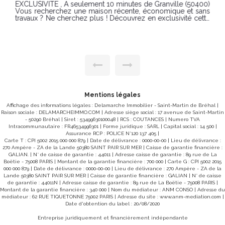
EXCLUSIVITÉ , À seulement 10 minutes de Granville (50400)
Vous recherchez une maison récente, économique et sans
travaux ? Ne cherchez plus ! Découvrez en exclusivité cette
agréable maison de plain-pied construite en 2022, offrant
un cadre de vie moderne et fonctionnel. Elle se compose
d'une belle pièce de vie lumineuse avec une cuisine
aménagée ouverte sur le séjour, idéale pour partager des
moments en famille ou entre amis. L'espace nuit comprend
deux chambres, une salle d'eau contemporaine ainsi qu'un
WC indépendant. Un garage attenant complète l'ensemble,
avec des combles aménageables, offrant un beau potentiel
d'agrandissement selon vos envies. Le tout est implanté sur
un terrain d'environ 490 m², facile d'entretien. Les + : Maison
récente (2022) Plain-pied Cuisine aménagée ouverte
Mentions légales
Garage attenant Combles aménageables Terrain d'environ
Affichage des informations légales : Delamarche Immobilier - Saint-Martin de Bréhal |
490 m² PRIX : 199.000€ (honoraires charge vendeur), Réf
Raison sociale : DELAMARCHEIMMO.COM | Adresse siège social : 17 avenue de Saint-Martin
10725SC CLASSE ENERGIE : B (88) CLASSE CLIMAT : A(2),
- 50290 Bréhal | Siret : 53499630100048 | RCS : COUTANCES | Numero TVA
Montant estimé des dépenses annuelles d'énergie pour un
Intracommunautaire : FR46534996301 | Forme juridique : SARL | Capital social : 14 500 |
usage standard entre 411€ et 557€ indexées aux années
Assurance RCP : POLICE N°120 137 405 |
2021, 2022 et 2023 (abonnement compris). "Les
Carte T : CPI 5002 2015 000 000 879 | Date de délivrance : 0000-00-00 | Lieu de délivrance :
informations sur les risques auxquels ce bien est exposé
270 Ampère - ZA de la Lande 50380 SAINT PAIR SUR MER | Caisse de garantie financière :
sont disponibles sur le site Géorisques :
GALIAN. | N° de caisse de garantie : 44011 | Adresse caisse de garantie : 89 rue de La
www.georisques.gouv.fr" Pour visiter contacter Samuel
Boëtie - 75008 PARIS | Montant de la garantie financière : 700 000 | Carte G : CPI 5002 2015
COLLIBEAUX à l'agence d 'AVRANCHES 07 76 86 35 53 ou
000 000 879 | Date de délivrance : 0000-00-00 | Lieu de délivrance : 270 Ampère - ZA de la
02 33 91 40 43 Une belle opportunité à découvrir
Lande 50380 SAINT PAIR SUR MER | Caisse de garantie financière : GALIAN | N° de caisse
rapidement !
de garantie : 44011N | Adresse caisse de garantie : 89 rue de La Boëtie - 75008 PARIS |
Montant de la garantie financière : 340 000 | Nom du médiateur : ANM CONSO | Adresse du
médiateur : 62 RUE TIQUETONNE 75002 PARIS | Adresse du site :
www.anm-mediation.com
|
Date d'obtention du label : 20/08/2020
Entreprise juridiquement et financièrement indépendante