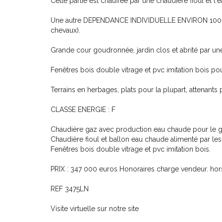
Cette partie est chauffée par une chaudière fioul et 
Une autre DEPENDANCE INDIVIDUELLE ENVIRON 100 m² a
chevaux).
Grande cour goudronnée, jardin clos et abrité par une 
Fenêtres bois double vitrage et pvc imitation bois pour
Terrains en herbages, plats pour la plupart, attenants 
CLASSE ENERGIE : F
Chaudière gaz avec production eau chaude pour le gî
Chaudière fioul et ballon eau chaude alimenté par le
Fenêtres bois double vitrage et pvc imitation bois.
PRIX : 347 000 euros Honoraires charge vendeur. hors 
REF 3475LN
Visite virtuelle sur notre site