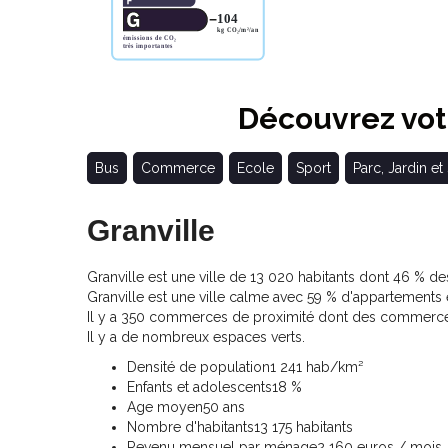
Découvrez votr
Bus
Commerce
Ecole
Sport
Parc, Jardin et
Granville
Granville est une ville de 13 020 habitants dont 46 % des
Granville est une ville calme avec 59 % d'appartements
Il y a 350 commerces de proximité dont des commerces
Il y a de nombreux espaces verts.
Densité de population
1 241 hab/km²
Enfants et adolescents
18 %
Age moyen
50 ans
Nombre d'habitants
13 175 habitants
Revenu mensuel par ménage
2 160 euros / mois