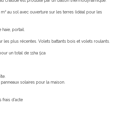
l'eau chaude est produite par un ballon thermodynamique.
u sol avec ouverture sur les terres (idéal pour les
haie, portail.
 les plus récentes. Volets battants bois et volets roulants.
pour un total de 11ha 5ca
te.
s panneaux solaires pour la maison.
frais d'acte