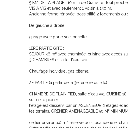
5 KM DE LA PLAGE ! 10 min de Granville. Tout proc
VIS A VIS et avec seulement 1 voisin à 130 m.
Ancienne ferme rénovée, possibilité 2 logements ou 1
De gauche à droite :
garage avec porte sectionnelle,
1ERE PARTIE GITE :
SEJOUR 36 m² avec cheminée, cuisine avec accès sur t
3 CHAMBRES et salle d'eau, wc.
Chauffage individuel gaz citerne.
2E PARTIE (à partir de la 3e fenêtre du rdc) :
CHAMBRE DE PLAIN PIED, salle d'eau wc, CUISINE 1
sur cette pièce).
l'étage est desservi par un ASCENSEUR 2 étages et 
les terrains. GRENIER AMENAGEABLE 50 M² MINIMUM
cellier environ 40 m², réserve bois, buanderie et chauf