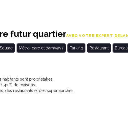
e futur quartier
AVEC VOTRE EXPERT DELAM
 Square
Métro, gare et tramways
Parking
Restaurant
Bureau
 habitants sont propriétaires.
 et 41 % de maisons.
, des restaurants et des supermarchés.