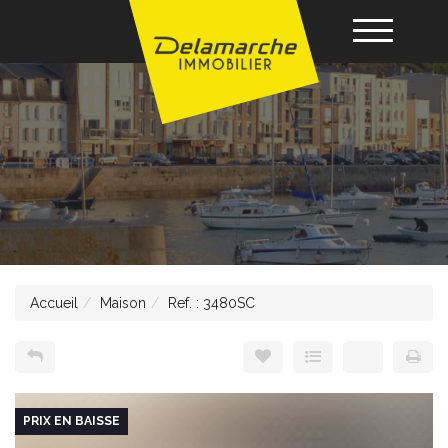
Acheter
Louer
Vendre
Accueil
Maison
Ref. : 3480SC
Gérance
Nos agences
PRIX EN BAISSE