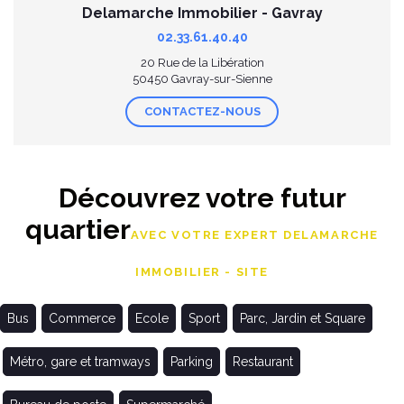
Delamarche Immobilier - Gavray
02.33.61.40.40
20 Rue de la Libération
50450 Gavray-sur-Sienne
CONTACTEZ-NOUS
Découvrez votre futur
quartier
AVEC VOTRE EXPERT DELAMARCHE
IMMOBILIER - SITE
Bus
Commerce
Ecole
Sport
Parc, Jardin et Square
Métro, gare et tramways
Parking
Restaurant