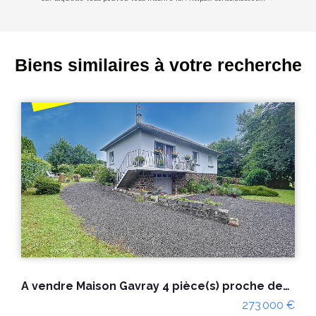
Biens similaires à votre recherche
ités avec constructible.
A VENDRE MAISON DE CAMPAGNE ENTRE GAVRAY ET VILLEDIEU LES POELES.
 €
170 000 €