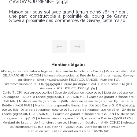
LE MESNIL VILLEMAN 50450
nt
DELAMARCHE IMMOBILIER vous propose en exclusivité
ay
cette maison situér sur la commune de GAVRAY SUR
on
SIENNE (Mesnil-Villeman), au calme de la campagne
s-
normande. Au rez-de-chaussée, elle comprend un
de
agréable salon-séjour, une cuisine avec coin repas
conviviale, un espace buanderie, un WC indépendant ainsi
as
qu'une salle d'eau avec baignoire et un second WC. À
is
l'étage, un palier dessert trois belles chambres. Édifiée sur
nt
un terrain généreux de 4 760 m², cette propriété offre un
cadre verdoyant idéal pour profiter pleinement de
l'extérieur, créer un jardin, accueillir des animaux ou
simplement savourer la tranquillité des lieux. Située à
et
Mesnil-Villeman, dans un environnement paisible tout en
Mentions légales
restant à proximité des axes reliant Villedieu-les-Poêles,
ec
Affichage des informations légales : Delamarche Immobilier - Gavray | Raison sociale : SARL
Saint-Lô et la baie du Mont-Saint-Michel, cette maison
DELAMARCHE IMMO.COM | Adresse siège social : 20 Rue de la Libération - 50450 Gavray-
constitue une belle opportunité pour une résidence
principale comme secondaire. Classe énergie : D (237) -
sur-Sienne | Siret : 53499630100063 | RCS : COUTANCES | Numero TVA
 :
Intracommunautaire : FR46534996301 | Forme juridique : SARL | Capital social : 14 500 |
Classe climat : B (8) Montant estimé des dépenses
annuelles d'énergie pour un usage standard : entre 2745 €
Assurance RCP : POLICE N°120 137 405 |
3.
Carte T : CPI 5002 2015 000 000 879 | Date de délivrance : 0000-00-00 | Lieu de délivrance :
et 3713 € / an Date de référence des prix de l'énergie
270 Ampère - ZA de la Lande 50380 SAINT PAIR SUR MER | Caisse de garantie financière :
utilisés pour établir cette estimation : 2021-2022-2023" PRIX
es
GALIAN. | N° de caisse de garantie : 44011N | Adresse caisse de garantie : 89 rue de La
: 170 000 € Honoraires à la charge du vendeur. REF SR Les
fr
Boëtie - 75008 PARIS | Montant de la garantie financière : 700 000 | Carte G : CPI 5002 2015
informations sur les risques auxquels ce bien est exposé
r.
000 000 879 | Date de délivrance : 0000-00-00 | Lieu de délivrance : 270 Ampère - ZA de la
sont disponibles sur le site Géorisques :
Lande 50380 SAINT PAIR SUR MER | Caisse de garantie financière : GALIAN | N° de caisse
www.georisques.gouv.fr Pour visiter contacter Simon
de garantie : 44011N | Adresse caisse de garantie : 89 rue de La Boëtie - 75008 PARIS |
Regnault Delamarche Immobilier Gavray 06 14 87 59 85
Montant de la garantie financière : 340 000 | Nom du médiateur : ANM-CONSO | Adresse
du médiateur : 62 rue Tiquetonne - 75002 PARIS | Adresse du site :
www.anm-
mediation.com
| Date d'obtention du label : 20/08/2021