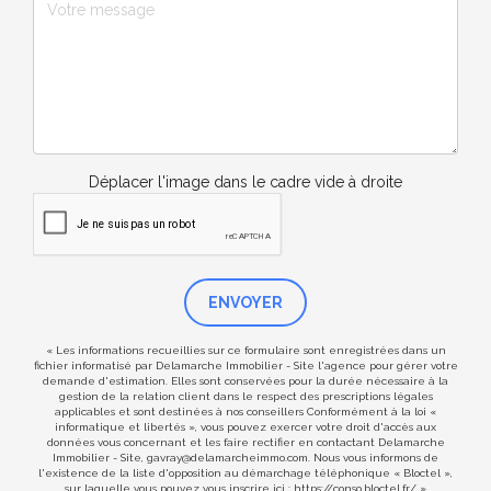
Déplacer l'image dans le cadre vide à droite
ENVOYER
« Les informations recueillies sur ce formulaire sont enregistrées dans un
fichier informatisé par Delamarche Immobilier - Site l'agence pour gérer votre
demande d'estimation. Elles sont conservées pour la durée nécessaire à la
gestion de la relation client dans le respect des prescriptions légales
applicables et sont destinées à nos conseillers Conformément à la loi «
informatique et libertés », vous pouvez exercer votre droit d'accès aux
données vous concernant et les faire rectifier en contactant Delamarche
Immobilier - Site, gavray@delamarcheimmo.com. Nous vous informons de
l'existence de la liste d'opposition au démarchage téléphonique « Bloctel »,
sur laquelle vous pouvez vous inscrire ici :
https://conso.bloctel.fr/
»