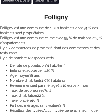
Bureau de poste
Supermarché
Folligny
Folligny est une commune de 1 040 habitants dont 74 % des
habitants sont propriétaires.
Folligny est une commune calme avec 95 % de maisons et 5 %
d'appartements.
Il y a 7 commerces de proximité dont des commerces et des
restaurants.
Il y a de nombreux espaces verts.
Densité de population
91 hab/km²
Enfants et adolescents
29 %
Age moyen
38 ans
Nombre d'habitants
1 079 habitants
Revenu mensuel par ménage
2 410 euros / mois
Taux de propriétaires
74 %
Taux d'habitation
22 %
Taxe foncière
16 %
Part des ménages sans voiture
8 %
Résultats des lycées
Aucun lycée général ni technique