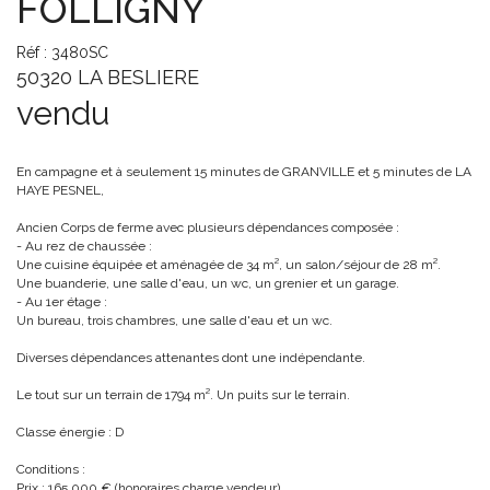
FOLLIGNY
Réf : 3480SC
50320 LA BESLIERE
vendu
En campagne et à seulement 15 minutes de GRANVILLE et 5 minutes de LA
HAYE PESNEL,
Ancien Corps de ferme avec plusieurs dépendances composée :
- Au rez de chaussée :
Une cuisine équipée et aménagée de 34 m², un salon/séjour de 28 m².
Une buanderie, une salle d'eau, un wc, un grenier et un garage.
- Au 1er étage :
Un bureau, trois chambres, une salle d'eau et un wc.
Diverses dépendances attenantes dont une indépendante.
Le tout sur un terrain de 1794 m². Un puits sur le terrain.
Classe énergie : D
Conditions :
Prix : 165 000 € (honoraires charge vendeur)