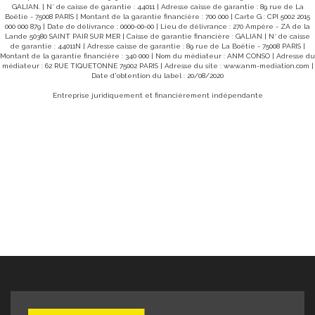
GALIAN. | N° de caisse de garantie : 44011 | Adresse caisse de garantie : 89 rue de La
Boëtie - 75008 PARIS | Montant de la garantie financière : 700 000 | Carte G : CPI 5002 2015
000 000 879 | Date de délivrance : 0000-00-00 | Lieu de délivrance : 270 Ampère - ZA de la
Lande 50380 SAINT PAIR SUR MER | Caisse de garantie financière : GALIAN | N° de caisse
de garantie : 44011N | Adresse caisse de garantie : 89 rue de La Boëtie - 75008 PARIS |
Montant de la garantie financière : 340 000 | Nom du médiateur : ANM CONSO | Adresse du
médiateur : 62 RUE TIQUETONNE 75002 PARIS | Adresse du site :
www.anm-mediation.com
|
Date d'obtention du label : 20/08/2020
Entreprise juridiquement et financièrement indépendante