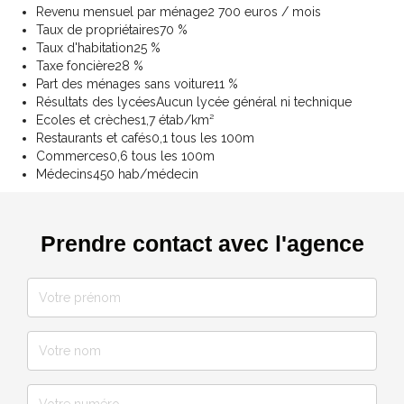
Revenu mensuel par ménage
2 700 euros / mois
Taux de propriétaires
70 %
Taux d'habitation
25 %
Taxe foncière
28 %
Part des ménages sans voiture
11 %
Résultats des lycées
Aucun lycée général ni technique
Ecoles et crèches
1,7 étab/km²
Restaurants et cafés
0,1 tous les 100m
Commerces
0,6 tous les 100m
Médecins
450 hab/médecin
Prendre contact avec l'agence