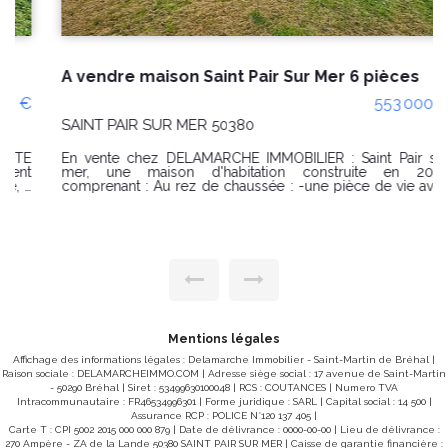
A vendre maison Saint Pair Sur Mer 6 pièces
553 000 €
SAINT PAIR SUR MER 50380
En vente chez DELAMARCHE IMMOBILIER : Saint Pair sur
mer, une maison d'habitation construite en 2023
comprenant : Au rez de chaussée : -une pièce de vie avec
cuisine aménagée et équipée, -un WC -un dressing, -un
dégagement, -une chambre, -une salle d'eau avec WC, -
une buanderie, -un garage. A l'étage : -un palier, -4
chambres, -un WC, -une salle d'eau. Le tout sur un terrain
d'environ 549m². PRIX : 553000 € Honoraires à la charge du
vendeur. Référence : 10404FG Classe énergie : A (41) Classe
climat : A (1) Montant estimé des dépenses annuelles
d'énergie pour un usage standard : entre 440 € et 670 € /
an Prix moyens des énergies indexés au 1er janvier 2021
(abonnements compris) . "Les informations sur les risques
auxquels ce bien est exposé sont disponibles sur le site
Mentions légales
Géorisques : www.georisques.gouv.fr" Pour visiter : Agence
Affichage des informations légales : Delamarche Immobilier - Saint-Martin de Bréhal |
DELAMARCHE IMMO.COM Florian GINARD 07.86.27.44.34
Raison sociale : DELAMARCHEIMMO.COM | Adresse siège social : 17 avenue de Saint-Martin
- 50290 Bréhal | Siret : 53499630100048 | RCS : COUTANCES | Numero TVA
Intracommunautaire : FR46534996301 | Forme juridique : SARL | Capital social : 14 500 |
Assurance RCP : POLICE N°120 137 405 |
Carte T : CPI 5002 2015 000 000 879 | Date de délivrance : 0000-00-00 | Lieu de délivrance :
270 Ampère - ZA de la Lande 50380 SAINT PAIR SUR MER | Caisse de garantie financière :