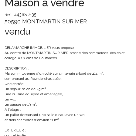
Maison à vendre
Réf : 4436SD-35
50590 MONTMARTIN SUR MER
vendu
DELAMARCHE IMMOBILIER vous propose :
Au centre de MONTMARTIN SUR MER proche des commerces, écoles et
collège, à 10 kms de Coutances.
DESCRIPTION :
Maison mitoyenne d'un coté sur un terrain arboré de 414 m²,
comprenant au Rez-de-chaussée :
Une entrée,
un séjour-salon de 25 m² ,
une cuisine équipée et aménagée,
un wc,
un garage de 19 m².
A l'étage :
un palier desservant une salle d'eau avec un wc,
et trois chambres d'environ 11 m².
EXTERIEUR :
cour et jardin