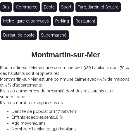
Bus
Commerce
Ecole
Sport
Parc, Jardin et Square
Métro, gare et tramways
Parking
Restaurant
Bureau de poste
Supermarché
Montmartin-sur-Mer
Montmartin-sur-Mer est une commune de 1 320 habitants dont 70 %
des habitants sont propriétaires.
Montmartin-sur-Mer est une commune calme avec 95 % de maisons
et 5 % d'appartements.
Il y a 20 commerces de proximité dont des restaurants et un
supermarché.
Il y a de nombreux espaces verts.
Densité de population
137 hab/km²
Enfants et adolescents
18 %
Age moyen
51 ans
Nombre d'habitants
1 350 habitants