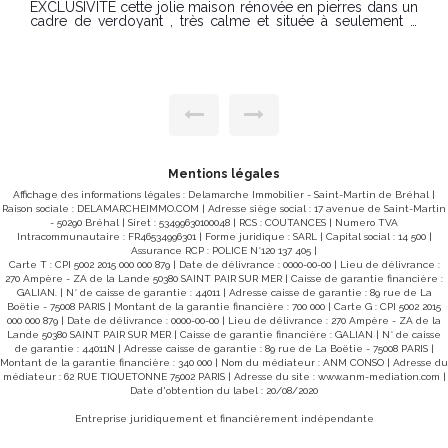
Coup de coeur face au Mont-Saint-Michel , Longère de
caractère avec accès direct aux grèves, Amoureux de
grands espaces, de lumière et de panoramas à couper le
souffle! cette propriété est faite pour vous. Saint-Léonard ,
Quartier recherché de Vains (50300) Dans un cadre naturel
exceptionnel, au calme absolu et sans aucun vis-à-vis,
découvrez cette authentique longère en pierre offrant une
vue spectaculaire sur le Mont-Saint-Michel et un accès
privilégié aux grèves. Un bien rare, presque confidentiel.
Une maison pleine de charme et de volumes Au rez-de-
chaussée : Entrée ouvrant sur une superbe salle à manger
avec plafond cathédrale et mezzanine Cuisine conviviale
avec coin repas Séjour chaleureux avec cheminée ouverte
Mentions légales
Couloir desservant 2 chambres Salle d'eau avec WC
Affichage des informations légales : Delamarche Immobilier - Saint-Martin de Bréhal |
Garage et cave attenants À l'étage : Salon cosy baigné de
Raison sociale : DELAMARCHEIMMO.COM | Adresse siège social : 17 avenue de Saint-Martin
lumière Chambre avec accès indépendant vers l'extérieur
- 50290 Bréhal | Siret : 53499630100048 | RCS : COUTANCES | Numero TVA
(idéal pour accueillir ou projet locatif) Salle d'eau et WC
Intracommunautaire : FR46534996301 | Forme juridique : SARL | Capital social : 14 500 |
privatifs Un extérieur exceptionnel Terrain clos et arboré
Assurance RCP : POLICE N°120 137 405 |
d'environ 2 300 m² Accès direct aux grèves , un privilège
Carte T : CPI 5002 2015 000 000 879 | Date de délivrance : 0000-00-00 | Lieu de délivrance :
rare Vue imprenable et évolutive sur le Mont Pourquoi c'est
270 Ampère - ZA de la Lande 50380 SAINT PAIR SUR MER | Caisse de garantie financière :
un bien unique ? Parce qu'ici, on ne parle pas seulement
GALIAN. | N° de caisse de garantie : 44011 | Adresse caisse de garantie : 89 rue de La
d'une maison, mais d'un lieu de vie hors du commun, entre
Boëtie - 75008 PARIS | Montant de la garantie financière : 700 000 | Carte G : CPI 5002 2015
ciel, terre et mer. Un spot parfait pour se ressourcer,
000 000 879 | Date de délivrance : 0000-00-00 | Lieu de délivrance : 270 Ampère - ZA de la
recevoir, ou même développer un projet touristique de
Lande 50380 SAINT PAIR SUR MER | Caisse de garantie financière : GALIAN | N° de caisse
charme. Opportunité rare sur le secteur , à visiter sans
de garantie : 44011N | Adresse caisse de garantie : 89 rue de La Boëtie - 75008 PARIS |
tarder ! Réf 10386SC Prix de vente de la maison 450.000€
Montant de la garantie financière : 340 000 | Nom du médiateur : ANM CONSO | Adresse du
Honoraires à la charge de l'acquéreur 19.000€ Prix affiché
médiateur : 62 RUE TIQUETONNE 75002 PARIS | Adresse du site :
www.anm-mediation.com
|
469 000€* Réf 10386SC * inclus 4,22% TTC d'honoraires à
Date d'obtention du label : 20/08/2020
la charge de l'acquéreur Absence de chauffage DPE non
requis "Les informations sur les risques auxquels ce bien
Entreprise juridiquement et financièrement indépendante
est exposé sont disponibles sur le site Géorisques :
www.georisques.gouv.fr" Pour visiter contacter Samuel