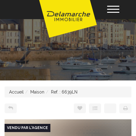
Acheter
Louer
Vendre
Accueil
Maison
Ref. : 6639LN
Gérance
Nos agences
VENDU PAR L'AGENCE