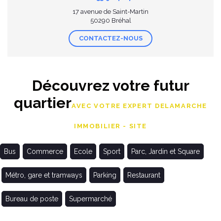
17 avenue de Saint-Martin
50290 Bréhal
CONTACTEZ-NOUS
Découvrez votre futur
quartier
AVEC VOTRE EXPERT DELAMARCHE
IMMOBILIER - SITE
Bus
Commerce
Ecole
Sport
Parc, Jardin et Square
Métro, gare et tramways
Parking
Restaurant
Bureau de poste
Supermarché