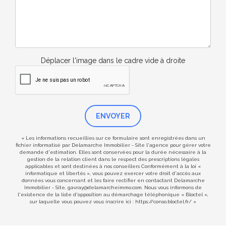
Déplacer l'image dans le cadre vide à droite
ENVOYER
« Les informations recueillies sur ce formulaire sont enregistrées dans un
fichier informatisé par Delamarche Immobilier - Site l'agence pour gérer votre
demande d'estimation. Elles sont conservées pour la durée nécessaire à la
gestion de la relation client dans le respect des prescriptions légales
applicables et sont destinées à nos conseillers Conformément à la loi «
informatique et libertés », vous pouvez exercer votre droit d'accès aux
données vous concernant et les faire rectifier en contactant Delamarche
Immobilier - Site, gavray@delamarcheimmo.com. Nous vous informons de
l'existence de la liste d'opposition au démarchage téléphonique « Bloctel »,
sur laquelle vous pouvez vous inscrire ici :
https://conso.bloctel.fr/
»