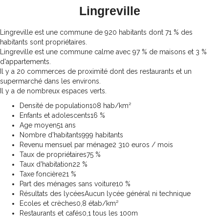
Lingreville
Lingreville est une commune de 920 habitants dont 71 % des
habitants sont propriétaires.
Lingreville est une commune calme avec 97 % de maisons et 3 %
d'appartements.
Il y a 20 commerces de proximité dont des restaurants et un
supermarché dans les environs.
Il y a de nombreux espaces verts.
Densité de population
108 hab/km²
Enfants et adolescents
16 %
Age moyen
51 ans
Nombre d'habitants
999 habitants
Revenu mensuel par ménage
2 310 euros / mois
Taux de propriétaires
75 %
Taux d'habitation
22 %
Taxe foncière
21 %
Part des ménages sans voiture
10 %
Résultats des lycées
Aucun lycée général ni technique
Ecoles et crèches
0,8 étab/km²
Restaurants et cafés
0,1 tous les 100m