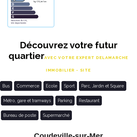
Découvrez votre futur
quartier
AVEC VOTRE EXPERT DELAMARCHE
IMMOBILIER - SITE
Bus
Commerce
Ecole
Sport
Parc, Jardin et Square
Métro, gare et tramways
Parking
Restaurant
Bureau de poste
Supermarché
Coudeville-sur-Mer