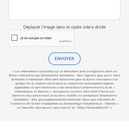
Déplacer l'image dans le cadre vide à droite
ENVOYER
« Les informations recueillies sur ce formulaire sont enregistrées dans un
fichier informatisé par Delamarche Immobilier - Site l'agence pour gérer votre
demande d'estimation. Elles sont conservées pour la durée nécessaire à la
gestion de la relation client dans le respect des prescriptions légales
applicables et sont destinées à nos conseillers Conformément à la loi «
informatique et libertés », vous pouvez exercer votre droit d'accès aux
données vous concernant et les faire rectifier en contactant Delamarche
Immobilier - Site, gavray@delamarcheimmo.com. Nous vous informons de
l'existence de la liste d'opposition au démarchage téléphonique « Bloctel »,
sur laquelle vous pouvez vous inscrire ici :
https://conso.bloctel.fr/
»