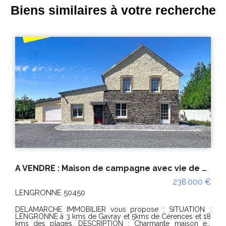
Biens similaires à votre recherche
A VENDRE : Maison de campagne avec vie de plain pied à Lengronne
 000 €
273 00
GAVRAY SUR SIENNE 50450
Maison sur sous-sol avec grand terrain de 16 764 m² d
s et 18
une parti constructible à proximité du bourg de Gav
Située à proximité des commerces de Gavray, cette mai