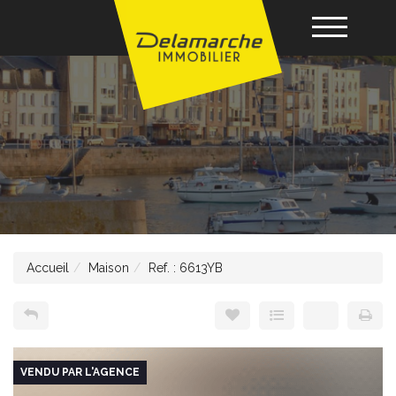
Acheter
Louer
Vendre
Accueil
Maison
Ref. : 6613YB
Gérance
Nos agences
VENDU PAR L'AGENCE