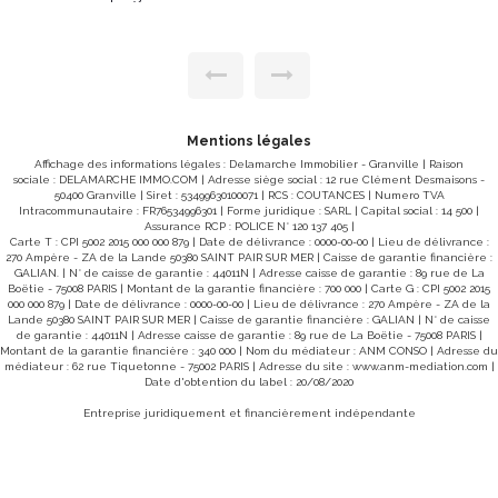
d'habitation fonctionnelle et lumineuse construite sur so
-séjour
sol complet offre un beau potentiel sur un vaste terrain
cuisine
16 764 m². Description : Rez-de-chaussée Entrée
desservant un couloir central Cuisine avec coin re
ndantes,
Séjour-salon spacieux avec accès direct à la terrasse Tr
nt de la
chambres lumineuses Salle d'eau WC indépend
ec porte
Terrasse idéale pour profiter des extérieurs Sous-sol total
Garage buanderie cave. Atouts du bien Terrain de plus d'1,6
lon vos
hectare, avec une partie constructible. Sous-sol complet
Mentions légales
au avec
offrant de nombreuses possibilités de stockage
 palier
d'aménagement Maison à quelques minutes des
Affichage des informations légales : Delamarche Immobilier - Granville | Raison
commodités, bien entretenue, habitable de suite a
sociale : DELAMARCHE IMMO.COM | Adresse siège social : 12 rue Clément Desmaisons -
cour et
quelques possibilités de mise au goût du jour CLASSE
50400 Granville | Siret : 53499630100071 | RCS : COUTANCES | Numero TVA
cadre de
ENERGIE : F (312) - CLASSE CLIMAT : F (79) Montant estimé
Intracommunautaire : FR76534996301 | Forme juridique : SARL | Capital social : 14 500 |
des dépenses annuelles d'énergie pour un usage standar
Assurance RCP : POLICE N° 120 137 405 |
énéficie
2 819 € et 3 815 €. Date de référence des prix de l'énergie
Carte T : CPI 5002 2015 000 000 879 | Date de délivrance : 0000-00-00 | Lieu de délivrance :
ssement
utilisés pour établir cette estimation : 2021-2022-20
270 Ampère - ZA de la Lande 50380 SAINT PAIR SUR MER | Caisse de garantie financière :
rmettant
logement à consommation excessive Les informations sur
GALIAN. | N° de caisse de garantie : 44011N | Adresse caisse de garantie : 89 rue de La
 pour un
les risques auxquels ce bien est exposé sont disponib
Boëtie - 75008 PARIS | Montant de la garantie financière : 700 000 | Carte G : CPI 5002 2015
sur le site Géorisques : www.georisques.gouv
000 000 879 | Date de délivrance : 0000-00-00 | Lieu de délivrance : 270 Ampère - ZA de la
CONDITIONS : Prix : 273 000 € Honoraires charge vende
Lande 50380 SAINT PAIR SUR MER | Caisse de garantie financière : GALIAN | N° de caisse
360
REF 9737SRSR Pour visiter contacter l'agence Delamarche
de garantie : 44011N | Adresse caisse de garantie : 89 rue de La Boëtie - 75008 PARIS |
Immobilier Gavray -Simon Regnault au 06 14 87 59 85.
Montant de la garantie financière : 340 000 | Nom du médiateur : ANM CONSO | Adresse du
ir cette
médiateur : 62 rue Tiquetonne - 75002 PARIS | Adresse du site :
www.anm-mediation.com
|
Date d'obtention du label : 20/08/2020
s sur le
Entreprise juridiquement et financièrement indépendante
10656MB
obilier
u 06 61