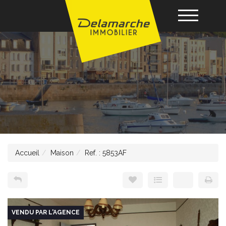
Acheter
Louer
Vendre
Accueil
Maison
Ref. : 5853AF
Gérance
Nos agences
VENDU PAR L'AGENCE