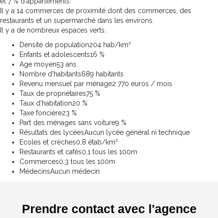
et 7 % d'appartements.
Il y a 14 commerces de proximité dont des commerces, des
restaurants et un supermarché dans les environs.
Il y a de nombreux espaces verts.
Densité de population
204 hab/km²
Enfants et adolescents
16 %
Age moyen
53 ans
Nombre d'habitants
689 habitants
Revenu mensuel par ménage
2 770 euros / mois
Taux de propriétaires
75 %
Taux d'habitation
20 %
Taxe foncière
23 %
Part des ménages sans voiture
9 %
Résultats des lycées
Aucun lycée général ni technique
Ecoles et crèches
0,8 étab/km²
Restaurants et cafés
0,1 tous les 100m
Commerces
0,3 tous les 100m
Médecins
Aucun médecin
Prendre contact avec l'agence