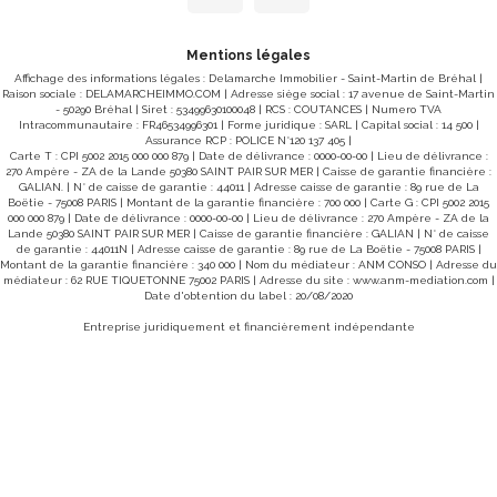
représente une belle opportunité au coeur de Granville.
Caractéristiques principales : Surface habitable : 17,15 m²
Studio situé au 3? étage Exposition Sud-Est Vue dégagée
sur le Cours Jonville Petite copropriété de seulement 5 lots
Mentions légales
Syndic bénévole Faibles charges de copropriété : environ
Affichage des informations légales : Delamarche Immobilier - Saint-Martin de Bréhal |
100 € par an Appartement plein de charme avec pierres
Raison sociale : DELAMARCHEIMMO.COM | Adresse siège social : 17 avenue de Saint-Martin
apparentes Disposition intérieure : L'appartement se
- 50290 Bréhal | Siret : 53499630100048 | RCS : COUTANCES | Numero TVA
compose d'une agréable pièce de vie baignée de lumière
Intracommunautaire : FR46534996301 | Forme juridique : SARL | Capital social : 14 500 |
avec une cuisine aménagée et équipée, bénéficiant d'une
Assurance RCP : POLICE N°120 137 405 |
exposition Sud-Est. Une salle d'eau avec WC complète
Carte T : CPI 5002 2015 000 000 879 | Date de délivrance : 0000-00-00 | Lieu de délivrance :
l'ensemble. Les atouts : Emplacement privilégié en plein
270 Ampère - ZA de la Lande 50380 SAINT PAIR SUR MER | Caisse de garantie financière :
centre de Granville Vue dégagée sur le Cours Jonville
GALIAN. | N° de caisse de garantie : 44011 | Adresse caisse de garantie : 89 rue de La
Commerces, gare, port et plages accessibles à pied
Boëtie - 75008 PARIS | Montant de la garantie financière : 700 000 | Carte G : CPI 5002 2015
Appartement lumineux Cachet de l'ancien avec pierres
000 000 879 | Date de délivrance : 0000-00-00 | Lieu de délivrance : 270 Ampère - ZA de la
apparentes Petite copropriété avec très faibles charges
Lande 50380 SAINT PAIR SUR MER | Caisse de garantie financière : GALIAN | N° de caisse
Syndic bénévole Idéal pour un investissement locatif, un
de garantie : 44011N | Adresse caisse de garantie : 89 rue de La Boëtie - 75008 PARIS |
pied-à-terre ou une résidence secondaire Prix : 113.000€
Montant de la garantie financière : 340 000 | Nom du médiateur : ANM CONSO | Adresse du
(honoraires à la charge du vendeur). À propos de la
médiateur : 62 RUE TIQUETONNE 75002 PARIS | Adresse du site :
www.anm-mediation.com
|
copropriété : Copropriété de 5 lots Syndic bénévole
Date d'obtention du label : 20/08/2020
Charges courantes : environ 100 € par an Aucune
procédure en cours Diagnostics de performance
Entreprise juridiquement et financièrement indépendante
énergétique : DPE : Classe C (213) GES : Classe B (8)
Montant estimé des dépenses annuelles d'énergie pour un
usage standard : entre 357 € et 483 € par an, prix moyens
des énergies indexés sur l'année 2021 (abonnements
compris). Date de réalisation du diagnostic : 03/01/2023.
Les informations sur les risques auxquels ce bien est
exposé sont disponibles sur le site www.georisques.gouv.fr.
Contact : Réf. : 10705HN Hugo NOEL 07 85 96 89 96
Agence DELAMARCHE IMMOBILIER 12 rue Clément
Desmaisons 50400 GRANVILLE