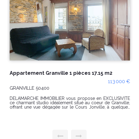
Appartement Granville 1 pièces 17.15 m2
113 000 €
GRANVILLE 50400
DELAMARCHE IMMOBILIER vous propose en EXCLUSIVITÉ
ce charmant studio idéalement situé au coeur de Granville,
offrant une vue dégagée sur le Cours Jonville, à quelques
pas des commerces, de la gare, du port et des plages.
Situé au troisième étage d'une petite copropriété à taille
humaine, cet appartement de 17,15 m² séduit par son
authenticité, sa luminosité et ses magnifiques pierres
apparentes qui lui confèrent un cachet unique. Que vous
recherchiez un pied-à-terre en bord de mer, un premier
achat ou un investissement locatif à forte demande, ce bien