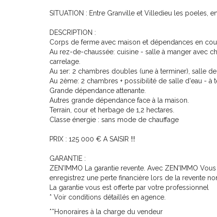
SITUATION : Entre Granville et Villedieu les poeles,
DESCRIPTION :
Corps de ferme avec maison et dépendances en cour
Au rez-de-chaussée: cuisine - salle à manger avec ch
carrelage.
Au 1er: 2 chambres doubles (une à terminer), salle de
Au 2ème: 2 chambres + possibilité de salle d'eau - à t
Grande dépendance attenante.
Autres grande dépendance face à la maison.
Terrain, cour et herbage de 1,2 hectares.
Classe énergie : sans mode de chauffage
PRIX : 125 000 € A SAISIR !!!
GARANTIE :
ZEN'IMMO La garantie revente. Avec ZEN'IMMO Vous 
enregistrez une perte financière lors de la revente 
La garantie vous est offerte par votre professionnel
* Voir conditions détaillés en agence.
**
Honoraires à la charge du vendeur