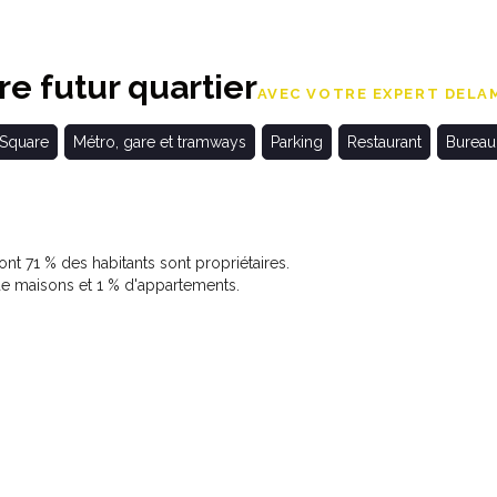
e futur quartier
AVEC VOTRE EXPERT DELAM
 Square
Métro, gare et tramways
Parking
Restaurant
Bureau
t 71 % des habitants sont propriétaires.
 maisons et 1 % d'appartements.