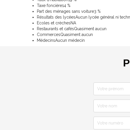
Taxe foncière
14 %
Part des ménages sans voiture
3 %
Résultats des lycées
Aucun lycée général ni tech
Ecoles et crèches
NA
Restaurants et cafés
Quasiment aucun
Commerces
Quasiment aucun
Médecins
Aucun médecin
P