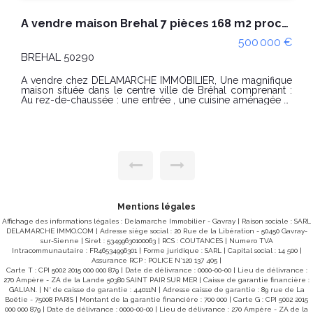
A vendre maison Brehal 7 pièces 168 m2 proche des commerces
500 000 €
BREHAL 50290
A vendre chez DELAMARCHE IMMOBILIER, Une magnifique
maison située dans le centre ville de Bréhal comprenant :
Au rez-de-chaussée : une entrée , une cuisine aménagée et
équipée, un séjour, un salon avec poêle à bois, une
chambre , une salle de bains avec douche, toilettes. À
l'étage : une grande mezzanine desservant trois chambres ,
une salle d'eau et toilettes. Un garage. Un second garage
avec grenier. Terrain clos et paysagé Un appentis Terrasse
PRIX : 500000 € Honoraires à la charge du vendeur. Classe
énergie : C (134) Classe climat : C (20) Montant estimé des
dépenses annuelles d'énergie pour un usage standard :
entre 1800€ et 2490€ / an Date de référence des prix de
l'énergie utilisés pour établir cette estimation : 01/01/2021
"Les informations sur les risques auxquels ce bien est
Mentions légales
exposé sont disponibles sur le site Géorisques :
Affichage des informations légales : Delamarche Immobilier - Gavray | Raison sociale : SARL
www.georisques.gouv.fr" Pour visiter : Agence
DELAMARCHE IMMO.COM | Adresse siège social : 20 Rue de la Libération - 50450 Gavray-
DELAMARCHE IMMO.COM Marina PAUL au 06.29.76.85.09
sur-Sienne | Siret : 53499630100063 | RCS : COUTANCES | Numero TVA
Intracommunautaire : FR46534996301 | Forme juridique : SARL | Capital social : 14 500 |
Assurance RCP : POLICE N°120 137 405 |
Carte T : CPI 5002 2015 000 000 879 | Date de délivrance : 0000-00-00 | Lieu de délivrance :
270 Ampère - ZA de la Lande 50380 SAINT PAIR SUR MER | Caisse de garantie financière :
GALIAN. | N° de caisse de garantie : 44011N | Adresse caisse de garantie : 89 rue de La
Boëtie - 75008 PARIS | Montant de la garantie financière : 700 000 | Carte G : CPI 5002 2015
000 000 879 | Date de délivrance : 0000-00-00 | Lieu de délivrance : 270 Ampère - ZA de la