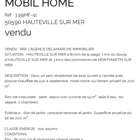
MOBIL HOME
Réf : 3359MF-41
50590 HAUTEVILLE SUR MER
vendu
VENDU ¨PAR L'AGENCE DELAMARCHE IMMOBILIER
SITUATION : HAUTEVILLE SUR MER à 800m de la plage, 1 km du bourg
d'HAUTEVILLE SUR MER et 3 kms des commerces de MONTMARTIN SUR
MER
DESCRIPTION : Dans un parc résidentiel de loisir ouvert à l'année avec
piscine chauffée de juin à septembre, mobil home sur terrain privatif de 200
m².
Rez-de-chaussée : salon, séjour coin cuisine de 14 m², salle d'eau, wc
séparé, 2 chambres
Extérieur : Abri de jardin, caravane terrasse et jardin. Superficie privative du
lot de 200 m².
CLASSE ENERGIE : non soumis ;
CONDITIONS :
Prix : 65 000.00 € Honoraires charge vendeur.