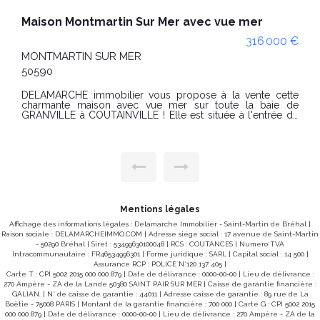
A vendre maison avec dépendances Muneville Sur Mer 5 pièces
228 000 €
MUNEVILLE SUR MER
50290
En vente chez DELAMARCHE IMMOBILIER : Muneville sur
mer, dans un environnement calme et à environ 5km de la
mer. Une maison d'habitation comprenant : Au rez de
chaussée : -une entrée, -une cuisine aménagée avec coin
repas, -un séjour avec cheminée insert, -un débarras, -un
salon, -un garage avec WC. A l'étage : -un palier, -3
chambres, -un dressing, -un WC, -une salle d'eau. Plusieurs
dépendances. Le tout sur un terrain d'environ 1266 m². PRIX
: 228000 € Honoraires à la charge du vendeur. Classe
énergie : E (305) - Classe climat : C (11) Montant estimé des
dépenses annuelles d'énergie pour un usage standard :
entre 2950 € et 4020 € / an. Prix moyens des énergies
Mentions légales
indexés sur les années 2021, 2022 et 2023 (abonnements
compris) Les informations sur les risques auxquels ce bien
Affichage des informations légales : Delamarche Immobilier - Saint-Martin de Bréhal |
est exposé sont disponibles sur le site Géorisques :
Raison sociale : DELAMARCHEIMMO.COM | Adresse siège social : 17 avenue de Saint-Martin
www.georisques.gouv.fr POUR VISITER : Agence
- 50290 Bréhal | Siret : 53499630100048 | RCS : COUTANCES | Numero TVA
DELAMARCHE BREHAL Florian GINARD 07-86-27-44-34
Intracommunautaire : FR46534996301 | Forme juridique : SARL | Capital social : 14 500 |
Assurance RCP : POLICE N°120 137 405 |
Carte T : CPI 5002 2015 000 000 879 | Date de délivrance : 0000-00-00 | Lieu de délivrance :
270 Ampère - ZA de la Lande 50380 SAINT PAIR SUR MER | Caisse de garantie financière :
GALIAN. | N° de caisse de garantie : 44011 | Adresse caisse de garantie : 89 rue de La
Boëtie - 75008 PARIS | Montant de la garantie financière : 700 000 | Carte G : CPI 5002 2015
000 000 879 | Date de délivrance : 0000-00-00 | Lieu de délivrance : 270 Ampère - ZA de la