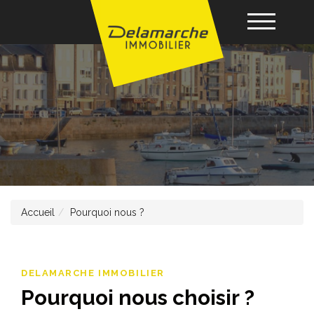
Acheter
Louer
Vendre
Accueil
Pourquoi nous ?
Gérance
Nos agences
DELAMARCHE IMMOBILIER
Pourquoi nous choisir ?