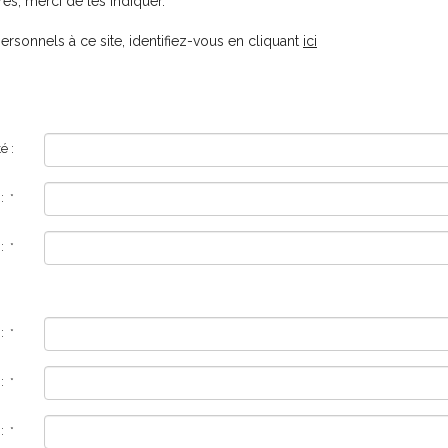
es, merci de les indiquer.
rsonnels à ce site, identifiez-vous en cliquant
ici
té :
 :
*
 :
*
 :
*
 :
*
 :
*